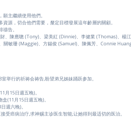
，願主繼續使用他們。
多資源，切合他們需要，釐定目標發展這年齡層的關顧。
排禱告。
馬楠財、陳應聰 (Tony)、梁美紅 (Dinnie)、李健業 (Thomas)
)、關敏珊 (Maggie)、方錫俊 (Samuel)、陳佩芳、Connie Hu
03室举行的祈祷会祷告,盼望弟兄姊妹踊跃参加。
(11月15日週五晚)。
物盒(11月15日週五晚)。
23日週六晚)。
,现时她正接受癌病治疗,求神赐主诊医生智能,让她得到最适切的医治。