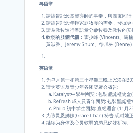
粤语堂
請禱告記念團契導師的事奉，與團友同行
請禱告記念年輕家庭牧養的需要，發掘更
請為教牧進行粵語堂分齡牧養及教牧的安
軟弱的肢體代禱：
霍少峰 (Vincent)、
黃淑香、Jeremy Shum、徐旭林 (Benny
英语堂
为每月第一和第三个星期三晚上7:30在B
请为英语及青少年各团契聚会祷告:
Katalyst中學生團契 : 包裝聖誕禮物盒
Refresh 成人及青年团契: 包裝聖誕禮
Philia 初中学生团契: 查經週會 (11月
为陈灵恩姊妹(Grace Chan) 祷告
继续为身体及心灵软弱的弟兄姊妹祈祷。