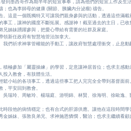
月5日出發到墨西哥作為期半年的短宣事奉，請為他們的短宣工作及
；也為李師母的健康 (關節、胰臟內分泌瘤) 禱告。
禱告。這是一個既獨特又可讓我們親身參與的活動，透過這些滿載
C的事工，讓神的國度不斷拓展。感謝神！截至過去的主日，已收集
弟兄姊妹踴躍參與，把愛心帶給有需要的社群及家庭。
帶領新任政府有智慧地管治加拿大。
。我們祈求神掌管權能的手動工，讓政府智慧處理衝突，止息動
，積極參加「屬靈操練」的學習，定意讓神居首位；也求主感動
人投入教會，有肢體生活。
輕鬆小站的各項事工，透過這些事工把人完完全全帶到基督面前
教，平安回到教會。
、吳瑞玲、周敏玲、楊瑞庭、游明錦、林賢、徐海明、徐歐逸、
此時段他的病情穩定；也有合式的肝源供應。讓他在這段時間學
秀金姊妹、張敦良弟兄、求神施恩憐憫，醫治；也求主繼續看顧