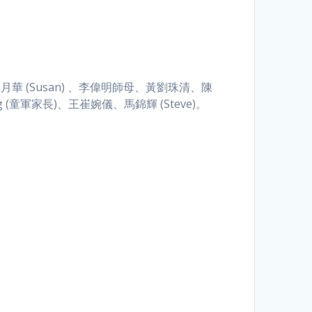
、楊江月華 (Susan) 、李偉明師母、黃劉珠清、陳
ang (童軍家長)、王崔婉儀、馬錦輝 (Steve)。