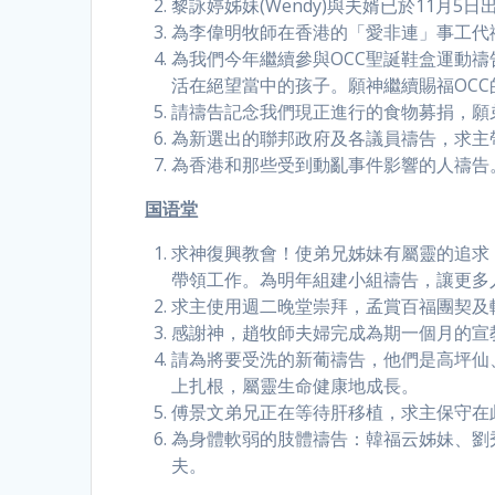
黎詠婷姊妹(Wendy)與夫婿已於11
為李偉明牧師在香港的「愛非連」事工代禱
為我們今年繼續參與OCC聖誕鞋盒運動
活在絕望當中的孩子。願神繼續賜福OC
請禱告記念我們現正進行的食物募捐，願
為新選出的聯邦政府及各議員禱告，求主
為香港和那些受到動亂事件影響的人禱告
国语堂
求神復興教會！使弟兄姊妹有屬靈的追求
帶領工作。為明年組建小組禱告，讓更多
求主使用週二晚堂崇拜，孟賞百福團契及
感謝神，趙牧師夫婦完成為期一個月的宣
請為將要受洗的新葡禱告，他們是高坪仙
上扎根，屬靈生命健康地成長。
傅景文弟兄正在等待肝移植，求主保守在
為身體軟弱的肢體禱告：韓福云姊妹、劉
夫。