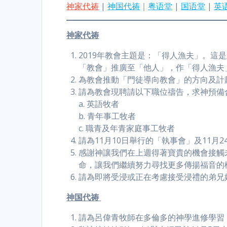
神家代祷
|
神国代祷
｜
粤语堂
|
国语堂
|
英
神家代祷
2019年教會主題是：「得人漁夫」。
「教會」推廣至「他人」，作「得人漁夫
為教會推動「門徒導向教會」的方向及計
請為教會現聘請以下職位禱告，求神預備
a. 英語牧者
b. 青年事工牧者
c. 職青及年青家庭事工牧者
請為11月10日舉行的「執事會」及11月
感謝神讓我們在上週得著寶貴的機會接觸
命，讓我們繼續努力尋找更多傳揚福音的
請為即將受浸或正在考慮接受浸禮的弟兄
神国代祷
請為呂偉青牧師在多倫多的神學進修學習