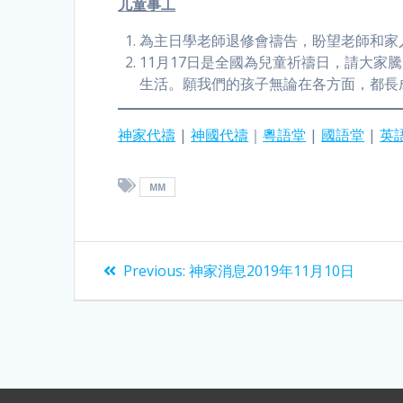
儿童事工
為主日學老師退修會禱告，盼望老師和家
11月17日是全國為兒童祈禱日，請大
生活。願我們的孩子無論在各方面，都長
神家代禱
|
神國代禱
｜
粵語堂
|
國語堂
|
英
MM
Previous:
神家消息2019年11月10日