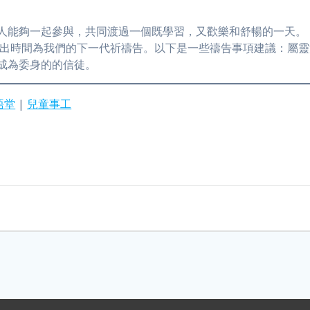
人能夠一起參與，共同渡過一個既學習，又歡樂和舒暢的一天。
家騰出時間為我們的下一代祈禱告。以下是一些禱告事項建議：屬
成為委身的的信徒。
語堂
|
兒童事工