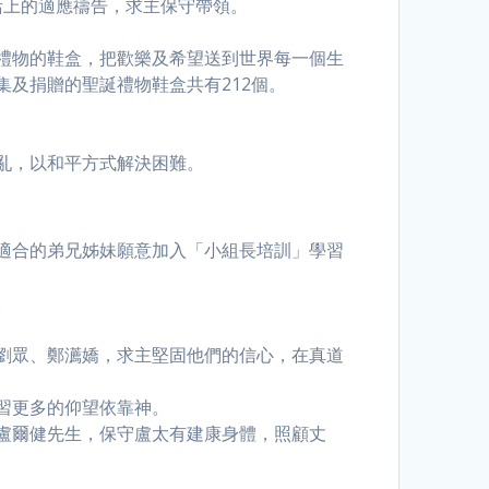
生活上的適應禱告，求主保守帶領。
禮物的鞋盒，把歡樂及希望送到世界每一個生
及捐贈的聖誕禮物鞋盒共有212個。
亂，以和平方式解決困難。
適合的弟兄姊妹願意加入「小組長培訓」學習
。
劉眾、鄭瀳嬌，求主堅固他們的信心，在真道
習更多的仰望依靠神。
盧爾健先生，保守盧太有建康身體，照顧丈