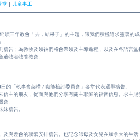
语堂
|
儿童事工
這是延續三年教會「去，結果子」的主題，讓我們積極追求靈裏的
」。
劃禱告；為教牧及領袖們將會帶領及主導進程，以及在各語言堂
合適牧者牧養教會。
24日的「執事會架構 / 職能檢討委員會」各堂代表選舉禱告。
未信主的朋友，從而與他們分享有關主耶穌的福音信息。求主賜
機會。
姊妹禱告。
，及與差會的聯繫安排禱告。也記念師母及女兒在加拿大的生活