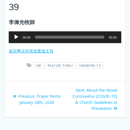
39
李偉光牧師
Audio
00:00
00:00
Player
返回粵語堂講道重溫主頁
CM
PASTOR-TOMLI
SERMONS-T2
Next:
About the Novel
Previous:
Prayer Items
Coronavirus (COVID-19)
January 26th, 2020
& Church Guidelines in
Prevention