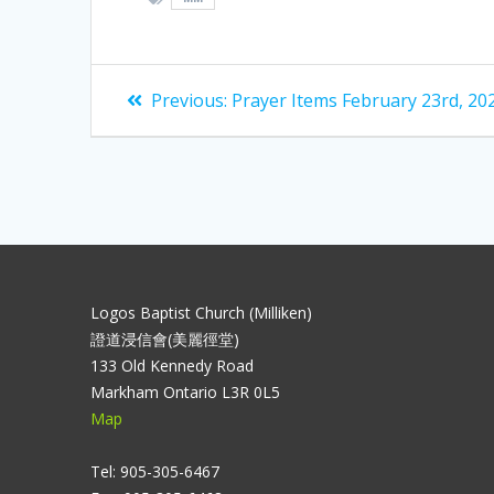
Previous:
Prayer Items February 23rd, 20
Logos Baptist Church (Milliken)
證道浸信會(美麗徑堂)
133 Old Kennedy Road
Markham Ontario L3R 0L5
Map
Tel: 905-305-6467