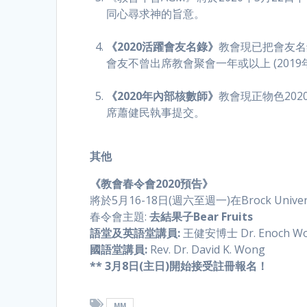
同心尋求神的旨意。
《2020活躍會友名錄》
教會現已把會友名
會友不曾出席教會聚會一年或以上 (20
《2020年內部核數師》
教會現正物色20
席蕭健民執事提交。
其他
《教會春令會2020預告》
將於5月16-18日(週六至週一)在Brock Unive
春令會主題:
去結果子Bear Fruits
語堂及英語堂講員:
王健安博士 Dr. Enoch W
國語堂講員:
Rev. Dr. David K. Wong
** 3月8日(主日)開始接受註冊報名！
MM