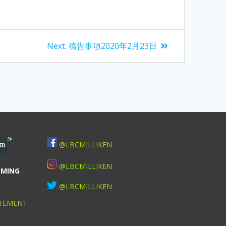
Next:
禱告事項2020年2月23日
@LBCMILLIKEN
@LBCMILLIKEN
OMING
@LBCMILLIKEN
TEMENT