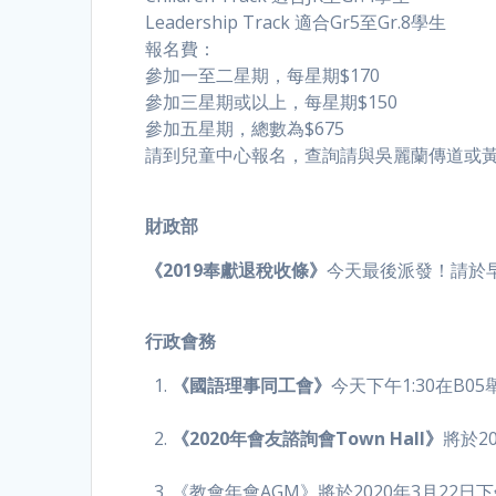
Leadership Track 適合Gr5至Gr.8學生
報名費：
參加一至二星期，每星期$170
參加三星期或以上，每星期$150
參加五星期，總數為$675
請到兒童中心報名，查詢請與吳麗蘭傳道或
財政部
《2019奉獻退稅收條》
今天最後派發！請於早/午堂
行政會務
《國語理事同工會》
今天下午1:30在B
《2020年會友諮詢會Town Hall》
將於2
《教會年會AGM》將於2020年3月22