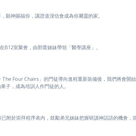
拜，願神賜福你，讓證道浸信會成為你屬靈的家。
30分在B12室聚會，由郭蕾姊妹帶領「醫學講座」。
he Four Chairs」的門徒導向進程重新裝備後，我們將
的果子，成為培訓人作門徒的人。
容已附於崇拜程序表內，鼓勵弟兄姊妹把握研讀神話語的機會，