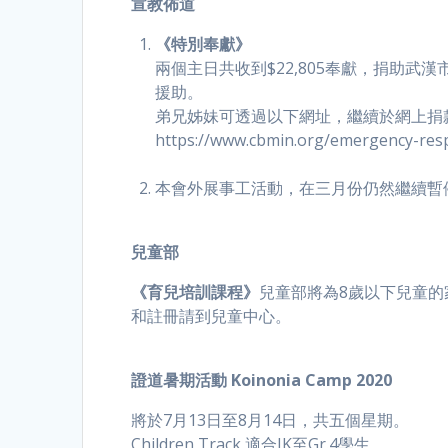
宣教佈道
《特別奉獻》
兩個主日共收到$22,805奉獻，捐助
援助。
弟兄姊妹可透過以下網址，繼續於網上捐
https://www.cbmin.org/emergency-res
本會外展事工活動，在三月份仍然繼續暫停
兒童部
《育兒培訓課程》
兒童部將為8歲以下兒童的
和註冊請到兒童中心。
證道暑期活動
Koinonia Camp 2020
將於7月13日至8月14日，共五個星期。
Children Track 適合JK至Gr.4學生