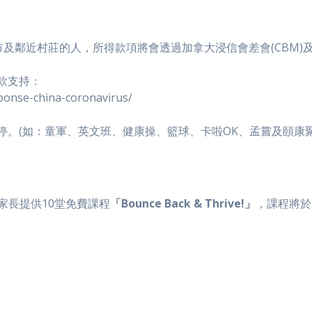
武漢市及鄰近村莊的人，所得款項將會透過加拿大浸信會差會(CBM
款支持：
ponse-china-coronavirus/
。(如：童軍、英文班、健康操、籃球、卡啦OK、孟嘗及頤康聚
家長提供10堂免費課程
「Bounce Back & Thrive!」
，課程將於3