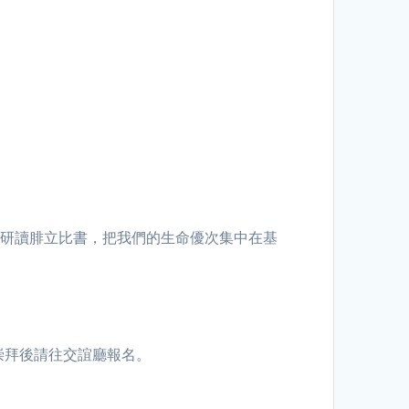
會開始研讀腓立比書，把我們的生命優次集中在基
崇拜後請往交誼廳報名。