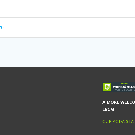
20
A MORE WELC
LBCM
OUR AODA STA