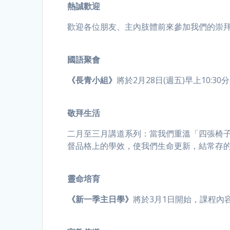
熱誠歡迎
歡迎各位朋友、主內肢體前來參加我們的崇
國語聚會
《長青小組》
將於2月28日(週五)早上10:
敬拜生活
二月至三月講道系列：當我們重溫「四張椅子 T
督品格上的學效，使我們生命更新，結常存
靈命培育
《新一季主日學》
將於3月1日開始，課程內