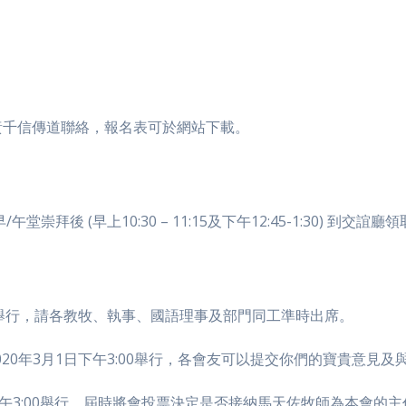
黃千信傳道聯絡，報名表可於網站下載。
崇拜後 (早上10:30 – 11:15及下午12:45-1:30) 到交誼廳
05舉行，請各教牧、執事、國語理事及部門同工準時出席。
020年3月1日下午3:00舉行，各會友可以提交你們的寶貴意見
日下午3:00舉行，屆時將會投票決定是否接納馬天佐牧師為本會的