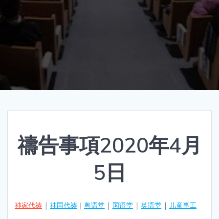
禱告事項2020年4月
5日
神家代祷
|
神国代祷
｜
粤语堂
|
国语堂
|
英语堂
|
儿童事工