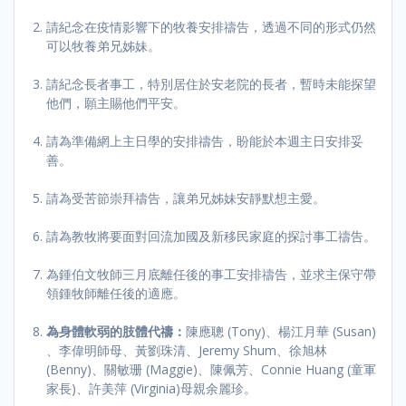
請紀念在疫情影響下的牧養安排禱告，透過不同的形式仍然
可以牧養弟兄姊妹。
請紀念長者事工，特別居住於安老院的長者，暫時未能探望
他們，願主賜他們平安。
請為準備網上主日學的安排禱告，盼能於本週主日安排妥
善。
請為受苦節崇拜禱告，讓弟兄姊妹安靜默想主愛。
請為教牧將要面對回流加國及新移民家庭的探討事工禱告。
為鍾伯文牧師三月底離任後的事工安排禱告，並求主保守帶
領鍾牧師離任後的適應。
為身體軟弱的肢體代禱：
陳應聰 (Tony)、楊江月華 (Susan)
、李偉明師母、黃劉珠清、Jeremy Shum、徐旭林
(Benny)、關敏珊 (Maggie)、陳佩芳、Connie Huang (童軍
家長)、許美萍 (Virginia)母親余麗珍。