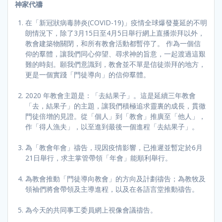
神家代禱
在「新冠狀病毒肺炎(COVID-19)」疫情全球爆發蔓延的不明
朗情況下，除了3月15日至4月5日舉行網上直播崇拜以外，
教會建築物關閉，和所有教會活動都暫停了。 作為一個信
仰的羣體，讓我們同心仰望、尋求神的旨意，一起渡過這艱
難的時刻。願我們意識到，教會並不單是信徒崇拜的地方，
更是一個實踐「門徒導向」的信仰羣體。
2020 年教會主題是：「去結果子」。這是延續三年教會
「去，結果子」的主題，讓我們積極追求靈裏的成長，貫徹
門徒倍增的見證。從「個人」到「教會」推廣至「他人」，
作「得人漁夫」，以至進到最後一個進程「去結果子」。
為「教會年會」禱告，現因疫情影響，已推遲並暫定於6月
21日舉行，求主掌管帶領「年會」能順利舉行。
為教會推動「門徒導向教會」的方向及計劃禱告；為教牧及
領袖們將會帶領及主導進程，以及在各語言堂推動禱告。
為今天的共同事工委員網上視像會議禱告。