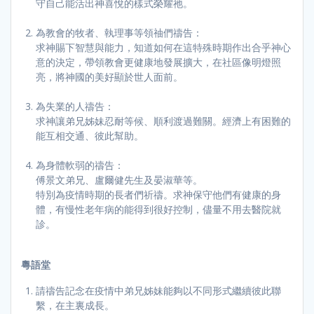
守自己能活出神喜悅的樣式榮耀祂。
為教會的牧者、執理事等領䄂們禱告：
求神賜下智慧與能力，知道如何在這特殊時期作出合乎神心
意的決定，帶領教會更健康地發展擴大，在社區像明燈照
亮，將神國的美好顯於世人面前。
為失業的人禱告：
求神讓弟兄姊妹忍耐等候、順利渡過難關。經濟上有困難的
能互相交通、彼此幫助。
為身體軟弱的禱告：
傅景文弟兄、盧爾健先生及晏淑華等。
特別為疫情時期的長者們祈禱。求神保守他們有健康的身
體，有慢性老年病的能得到很好控制，儘量不用去醫院就
診。
粵語堂
請禱告記念在疫情中弟兄姊妹能夠以不同形式繼續彼此聯
繫，在主裏成長。