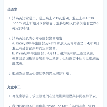
英語堂
請為英語堂週二、週三晚上7:30及週四、週五上午10:30
Zoom 網上祈禱分享會禱告，並將鼓勵人們參與這個世界不
確定的時期。
請為英語及青少年各團契聚會禱告：
a. Katalyst中學生團契及Refresh成人及青年團契：4月10日
週五有受苦節崇拜而沒有聚會。
b. Philia初中學生團契：4月11日週六晚有網上團契聚會。
教會雖然因疫情影響而停止聚會，但願團契小組可以繼續茁
壯成長。
繼續為身體及心靈軟弱的弟兄姊妹祈禱 。
兒童事工
為兒童禱告，求主讓他們在這段期間經歷與神同在和平安。
我們鼓勵你若已經參與 “Pray For Me”「為我祈禱」活動，