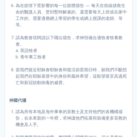
為在疫情下受影響的每一位肢體禱告 — 每天在前線拯救生
命的醫護人員、受到暫時解雇的、還需要每天上班或在家中
工作的、需要適應網上學習的學生或網上授課的老師、等
等。
請為教會現聘請以下職位禱告，求神預備合適牧者牧養教
會。
a. 英語牧者
b. 青年事工牧者
當我們接近耶穌會耶穌會和復活節星期日時，願我們不斷想
起我們在耶穌基督中的身份和最終希望，這盼望甚至高過死
亡和新冠狀動病毒的威脅。
神國代禱
請為所有本地及海外事奉的宣教士及支持他們的各機構禱
告，在未來新的一年裡，求神讓他們拓展與裝備更多宣教的
機會及人手。