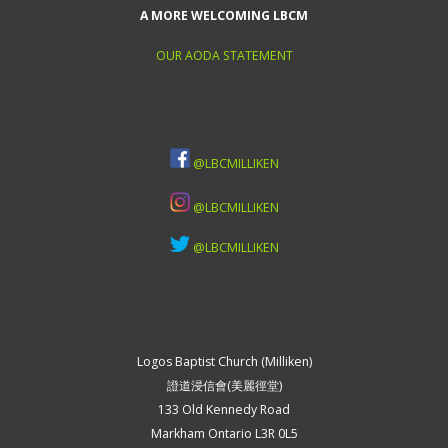
A MORE WELCOMING LBCM
OUR AODA STATEMENT
@LBCMILLIKEN
@LBCMILLIKEN
@LBCMILLIKEN
Logos Baptist Church (Milliken)
證道浸信會(美麗徑堂)
133 Old Kennedy Road
Markham Ontario L3R 0L5