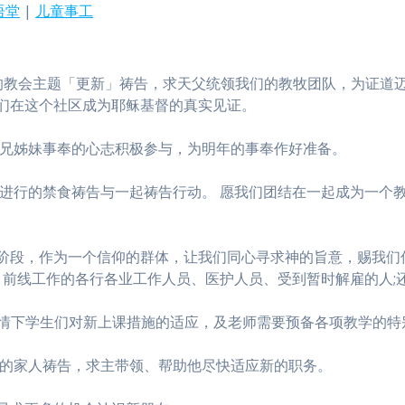
语堂
|
儿童事工
2 年度的教会主题「更新」祷告，求天父统领我们的教牧团队，为证
们在这个社区成为耶稣基督的真实见证。
弟兄姊妹事奉的心志积极参与，为明年的事奉作好准备。
会所进行的禁食祷告与一起祷告行动。 愿我们团结在一起成为一个
阶段，作为一个信仰的群体，让我们同心寻求神的旨意，赐我们
 — 前线工作的各行各业工作人员、医护人员、受到暂时解雇的人
疫情下学生们对新上课措施的适应，及老师需要预备各项教学的特
sell 和他的家人祷告，求主带领、帮助他尽快适应新的职务。