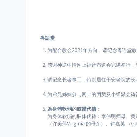
粵語堂
为配合教会2021年方向，请纪念粤语堂
感谢神逆中情网上福音布道会完满举行，
请记念长者事工，特别居住于安老院的长
为弟兄姊妹参与网上的团契及小组聚会祷
為身體軟弱的肢體代禱：
为身体软弱的肢体代祷：李伟明师母、黄刘珠清、
（许美萍Virginia 的母亲）、钟嘉英 （