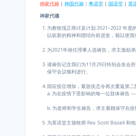
神家代祷
|
神国代祷
｜
粤语堂
|
国语堂
|
英
神家代禱
为教牧现正商讨及计划 2021–202
以崭新的精神和团结向前进发，藉以使我
为2021年候任理事人选祷告，求主激励
请祷告记念我们为11月29日特别会友
保守会议顺利进行。
因应疫症增加，紧急状态令再次重返第二
a. 为在疫情下受影响的每一位肢体祷告
b. 为老师和学生祷告，求主看顾保守在
为英语堂主领牧师 Rev. Scott Bis