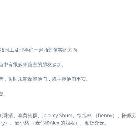
教牧同工及理事们一起商讨落实的方向。
当中有很多未信主的朋友参加。
者，暂时未能探望他们，愿主赐他们平安。
告。
李黄笑群、Jeremy Shum、徐旭林 （Benny）、陈佩芳、C
Gary）、麦小慈 （麦伟峰Alex 的姐姐）、颜杨尧云。