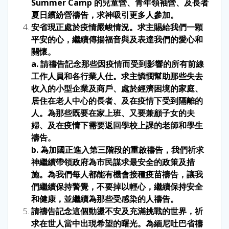
Summer Camp 的兒童營、青年領袖營、及長者
夏日繽紛營禱告，求神吸引更多人參加。
安省現正處於疫情嚴峻情況。求主賜給我們一顆
平安的心，繼續傳揚福音與及表達我們的愛心和
關懷。
a. 請禱告記念那些因疫情而受到影響的所有前線
工作人員和各行業人仕。求主憐憫幫助那些失去
收入的小型企業及商戶、處於經濟困境的家庭、
居住在老人中心的長者、及在疫情下受到隔離的
人。為那些既要在家上班、又要兼顧子女的夫
婦、及在疫情下需要返回學校上課的老師和學生
禱告。
b. 為加國正進入第三階段的重啟禱告，我們祈求
神繼續帶領政府為市民謀求最安全的政策及措
施。為我們每人都能有機會接種疫苗禱告，讓我
們繼續保持警覺，不要掉以輕心，繼續保持安全
和健康，並繼續為那些受感染的人禱告。
請禱告記念這個動盪不安及充滿挑戰的世界，祈
求在世人當中出現希望的曙光。為緬尼吐巴省禱