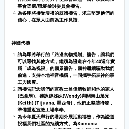
事會架構/職能檢討委員會禱告。
為各即將接受浸禮的肢體禱告，求主堅定他們的
信心，在眾人面前為主作見證。
神國代禱
請為即將舉行的「路邊食物捐贈」禱告，讓我們
可以尋找其他方式，繼續為證道在今年40週年實
踐「成為祝福」的願景禱告，願神繼續驅動我們
前進，支持本地福音機構，一同攜手拓展神的事
工與國度。
請禱告記念我們的宣教士呂偉清牧師和他的家人
(巴拿馬)、黎詠婷姊妹(Wendy)與關海山弟兄
(Keith) (Tijuana, 墨西哥)，他們正整裝待發，
準備重返宣教工場事奉。
為今年夏天舉行的暑期外展活動禱告，作為證道
祝福我們社區的持續方式。為Koinonia