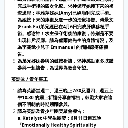
完成手術後的四次化療。求神保守她接下來的複
查過程；林雅萍姊妹(Amy)已經順利完成手術。
為她接下來的康復及進一步的治療禱告。傅景文
(Frank Fu)弟兄經已在4月6日完成肝臟移植手
術。感谢神！求主保守術後的康復，特别是不要
出現排斥反應。請為盧爾健先生的身體情況，及
為李關武小兒子 Emmanuel 的髖關節疼痛禱
告。
為弟兄姊妹參與的鏈接祈禱，求神感動更多肢體
參與一起禱告，為世界為教會守望。
英語堂
/
青年事工
請為英語堂週二、週三晚上7:30及週四、週五上
午10:30 的網上祈禱分享會禱告，鼓勵大家在這
個不明朗的時期踴躍參與。
請為英語及青少年團契聚會禱告：
a. Katalyst 中學生團契：6月11日週五晚
「Emotionally Healthy Spirituality