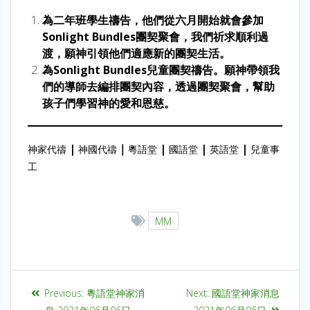
為二年班學生禱告，他們從六月開始就會參加
Sonlight Bundles團契聚會，我們祈求順利過
渡，願神引領他們適應新的團契生活。
為Sonlight Bundles兒童團契禱告。願神帶領我
們的導師去編排團契內容，透過團契聚會，幫助
孩子們學習神的愛和恩慈。
|
｜
|
|
|
神家代禱
神國代禱
粵語堂
國語堂
英語堂
兒童事
工
MM
Previous:
粵語堂神家消
Next:
國語堂神家消息