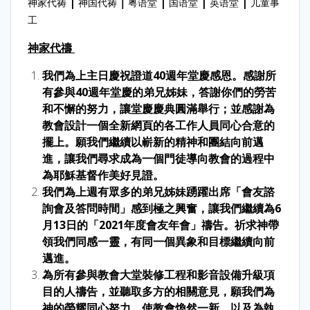
|
｜
|
|
|
神家代祷
神国代祷
粤语堂
国语堂
英语堂
儿童事
工
神家代禱
我們為上主日慶祝證道40週年堂慶感恩。感謝所
有參與40週年堂慶的弟兄姊妹，答謝你們的勞苦
和不懈的努力，讓堂慶慶典圓滿舉行；並感謝為
教會設計一個全新網頁的各工作人員同心合意的
擺上。願我們繼續以嶄新的精神和團結向前邁
進，讓我們尋求成為一個門徒導向教會的過程中
為耶穌基督作美好見證。
我們為上週有眾多的弟兄姊妹踴躍出席「會友諮
詢會及答問時間」感到極之興奮，讓我們繼續為6
月13日的「2021年度會友年會」禱告。祈求神帶
領我們同感一靈，有同一個異象和目標繼續向前
邁進。
為所有參與教會大堂裝修工程和影音設備升級項
目的人禱告，並聽取多方的相關意見，願我們為
神的榮耀同心努力，使教會煥然一新。以及為執