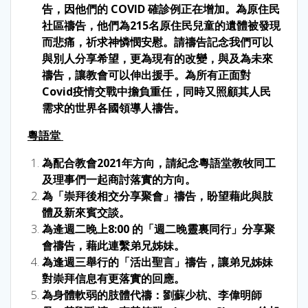
告，因他們的 COVID 確診例正在增加。為原住民
社區禱告，他們為215名原住民兒童的遺體被發現
而悲痛，祈求神憐憫安慰。請禱告記念我們可以
與別人分享希望，更為現有的改變，與及為未來
禱告，讓教會可以伸出援手。為所有正面對
Covid疫情交戰中擔負重任，同時又照顧其人民
需求的世界各國領導人禱告。
粵語堂
為配合教會2021年方向，請紀念粵語堂教牧同工
及理事們一起商討落實的方向。
為「崇拜後相交分享聚會」禱告，盼望藉此與肢
體及新來賓交談。
為逄週二晚上8:00 的「週二晚靈裏同行」分享聚
會禱告，藉此連繫弟兄姊妹。
為逢週三舉行的「活出聖言」禱告，讓弟兄姊妹
對崇拜信息有更落實的回應。
為身體軟弱的肢體代禱：劉蘇少杭、李偉明師