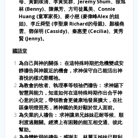
母、黃劉珠清、李黃笑群、Jeremy Shum、徐旭
林 (Benny)、陳佩芳、方司徒鳳美、Connie
Huang (童軍家長)、麥小慈 (麥偉峰Alex 的姐
姐)、李丘舜堅 (李聖康 Richard的母親)、顏楊堯
雲、鄧保明 (Cassidy)、秦惠雯 (Cecilia)、黃秀
賢 (Jenny)。
國語堂
為自己與神的關係： 在這特殊時期把危機變成安
靜禱告與神親近的機會，求神保守自己能活出神
喜悅的樣式榮耀祂。
為教會的牧者、執理事等領䄂們禱告： 求神賜下
智慧與能力，知道如何在這特殊時期作出合乎神
心意的決定，帶領教會更健康地發展擴大，在社
區像明燈照亮，將神國的美好顯於世人面前。
為失業的人禱告： 求神讓弟兄姊妹忍耐等候、順
利渡過難關。經濟上有困難的能互相交通、彼此
幫助。
為身體軟弱的禱告：感謝主，林麗玉姊妹已順利