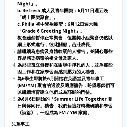
Night」。
b. Refresh 成人及青年團契：6月11日週五晚
「網上團契聚會」。
c. Philia 初中學生團契：6月12日週六晚
「Grade 6 Greeting Night」。
教會雖然暫停正常聚會，但團契小組聚會仍然以
網上形式進行，彼此關顧，茁壯成長。
請繼續為患病及身體軟弱的人禱告，並關心那些
容易感染病毒的祖父母及家人。
為那些孤立無援和在困境中掙扎的人，並為那些
因工作和在家學習而感到壓力的人禱告。
為6學生即將於6月開始在英語堂及青年事工
(EM/YM) 聚會的過渡及適應禱告，盼望導師們可
以繼續培育建立他們成為耶穌的門徒。
為6月6日開始的「Summer Life Together 夏
日與你同行」禱告，我們藉這好時機研讀和學習
《詩篇》，一起成為 EM / YM 家庭。
兒童事工