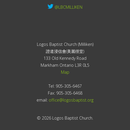
@LBCMILLIKEN
Logos Baptist Church (Milliken)
證道浸信會(美麗徑堂)
133 Old Kennedy Road
Markham Ontario L3R 0L5
Map
Tel: 905-305-6467
Fax: 905-305-6468
email:
office@logosbaptist.org
© 2026 Logos Baptist Church.