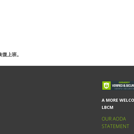
)恢復上班。
A MORE WELC
LBCM
OUR AODA
STATEMENT