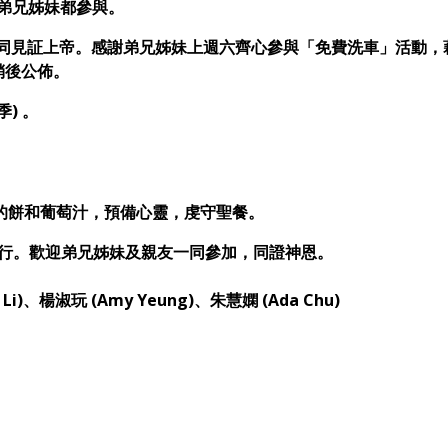
弟兄姊妹都參與。
一同見証上帝。感謝弟兄姊妹上週六齊心參與「免費洗車」活動，
稍後公佈。
) 。
餐的餅和葡萄汁，預備心靈，虔守聖餐。
時段舉行。歡迎弟兄姊妹及親友一同參加，同證神恩。
 Li)、楊淑玩 (Amy Yeung)、朱慧嫻 (Ada Chu)