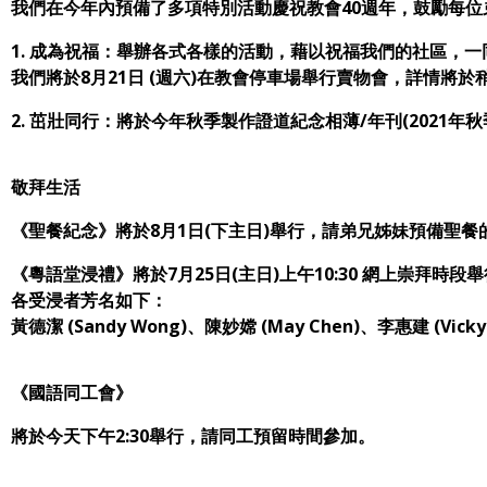
我們在今年內預備了多項特別活動慶祝教會40週年，鼓勵每位
1. 成為祝福：舉辦各式各樣的活動，藉以祝福我們的社區，
我們將於8月21日 (週六)在教會停車場舉行賣物會，詳情將於
2. 茁壯同行：將於今年秋季製作證道紀念相薄/年刊(2021年秋季
敬拜生活
《聖餐紀念》將於8月1日(下主日)舉行，請弟兄姊妹預備聖
《粵語堂浸禮》將於7月25日(主日)上午10:30 網上崇拜
各受浸者芳名如下：
黃德潔 (Sandy Wong)、陳妙嫦 (May Chen)、李惠建 (Vicky
《國語同工會》
將於今天下午2:30舉行，請同工預留時間參加。