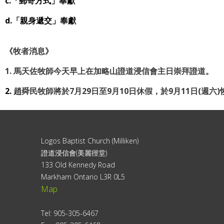
c.「郵寄方式」奉獻
d.「親身遞交」奉獻
《牧者消息
》
1. 馬天佐牧師今天早上在加略山證道浸信會主日崇拜證道。
2.
趙舜民牧師將於7月29日至9月10日休假，於9月11日(週六
Logos Baptist Church (Milliken)
證道浸信會(美麗徑堂)
133 Old Kennedy Road
Markham Ontario L3R 0L5
Map
Tel: 905-305-6467