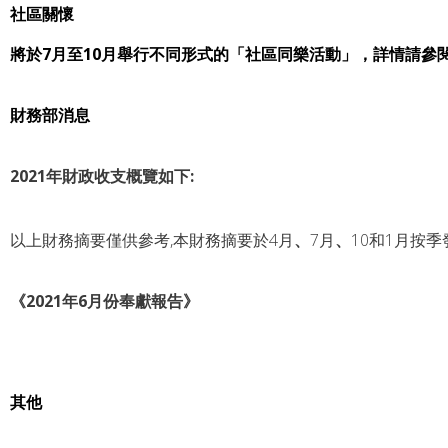
社區關懷
將於7月至10月舉行不同形式的「社區同樂活動」，詳情請參
財務部消息
2021年財政收支概覽如下
:
以上財務摘要僅供參考,本財務摘要於4月
、
7月
、
10和1月按
《2021年6月份奉獻報告》
其他