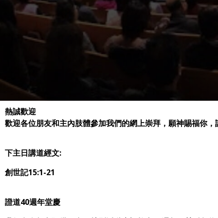
熱誠歡迎
歡迎各位朋友和主內肢體參加我們的網上崇拜，願神賜福你，
下主日講道經文:
創世記15:1-21
證道40週年堂慶