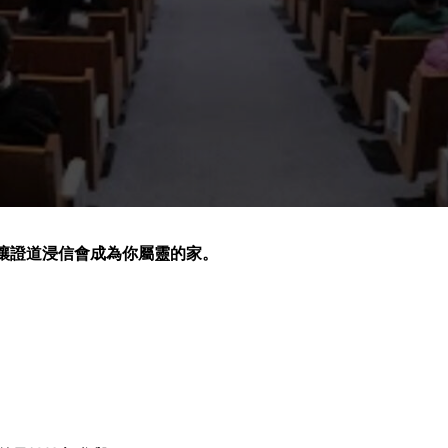
讓證道浸信會成為你屬靈的家。