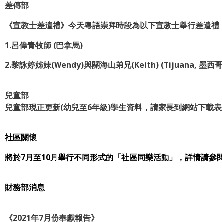
差傳部
《宣教士差遣禮》今天粵語崇拜時段為以下宣教士舉行差遣禮
1.呂偉青牧師 (巴拿馬)
2.黎詠婷姊妹(Wendy)與關海山弟兄(Keith) (Tijuana, 墨西哥
兒童部
兒童部現正更新(幼兒至6年級)學生資料，請家長到網站下載表
社區關懷
將於7月至10月舉行不同形式的「社區同樂活動」，詳情請參
財務部消息
《2021年7月份奉獻報告》