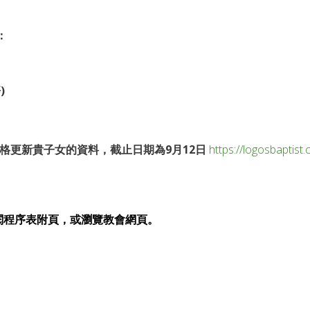
：
)
格更新貴子女的資料，截止日期為9月12日
https://logosbapti
閱程序表附頁，或瀏覽教會網頁。