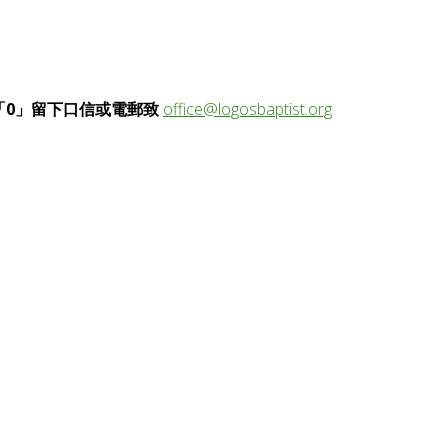
 按「0」留下口信或電郵致
office@logosbaptist.org