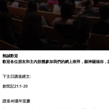
熱誠歡迎
歡迎各位朋友和主內肢體參加我們的網上崇拜，願神賜福你，
下主日講道經文:
創世記21:1-20
證道40週年堂慶