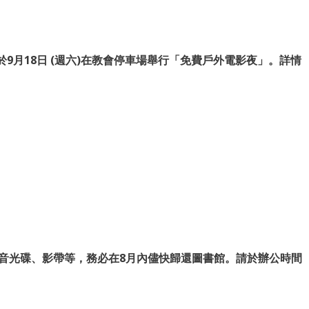
月18日 (週六)在教會停車場舉行「免費戶外電影夜」。詳情
音光碟、影帶等，務必在8月內儘快歸還圖書館。請於辦公時間