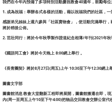
我們在今年內預備了多項特別活動慶祝教會40週年，鼓勵每位
1. 成為祝福：舉辦各式各樣的活動，藉以祝福我們的社區，
感謝弟兄姊妹上週六參與「社區賣物會」，使活動完滿舉行，藉
將於稍後公佈。
2. 茁壯同行：將於今年秋季製作證道紀念相薄/年刊(2021年秋季
《國語同工會》將於今天晚上 8:00網上舉行 。
《
長青團契
》
將於8月27日(周五)上午 10:30至下午12:30網上
圖書文字部
圖書館消息
:
教會大堂翻新工程即將展開，圖書館搬遷在即，現
內(周一至周五上午10至下午4:00)把物品交回教會交辦公室代收，查