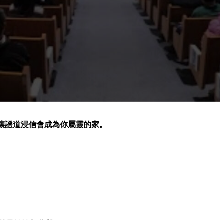
讓證道浸信會成為你屬靈的家。