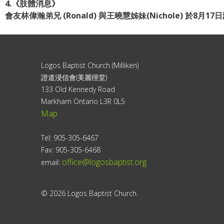
4.《肢體消息
》
會友林偉瀚弟兄 (Ronald) 與王曉慧姊妹(Nichole) 於8
Logos Baptist Church (Milliken)
證道浸信會(美麗徑堂)
133 Old Kennedy Road
Markham Ontario L3R 0L5
Map
Tel: 905-305-6467
Fax: 905-305-6468
office@logosbaptist.org
email:
© 2026 Logos Baptist Church.