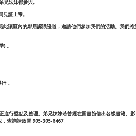
弟兄姊妹都參與。
一同見証上帝。
此讓區內的鄰居認識證道，邀請他們參加我們的活動。我們將於9
) 。
舉行 。
正進行盤點及整理。弟兄姊妹若曾經在圖書館借出各樣書籍、影
詢請致電 905-305-6467。