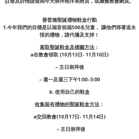
註冊及詳情請查閱今天崇拜程序表附頁，或瀏覽教會網頁。
善普施聖誕禮物鞋盒行動
1.今年我們的目標是以福音祝福500名兒童， 讓他們得著這永
恆的禮物，請代禱及支持！
索取聖誕鞋盒及標籤方法
：
a在教會領取 (10月13日- 11月10日)
– 主日崇拜後
– 週一及週三下午1:00–5:00
b. 使用自己的鞋盒
收集裝有禮物的聖誕鞋盒方法
：
a交回教會(10月17日- 11月14日)
– 主日崇拜後