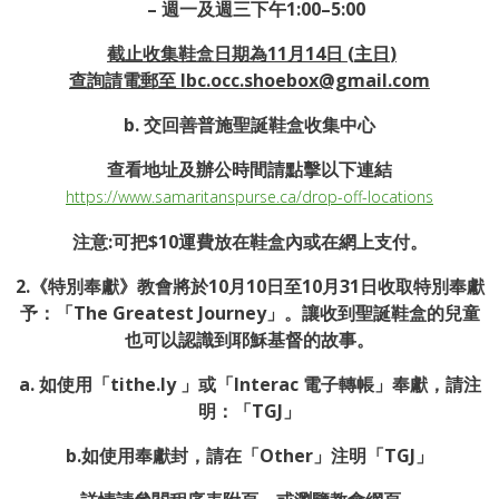
– 週一及週三下午1:00–5:00
截止收集鞋盒日期為
11
月
14
日
(
主日
)
查詢請電郵至 lbc.occ.shoebox@gmail.com
b. 交回善普施聖誕鞋盒收集中心
查看地址及辦公時間請點擊以下連結
https://www.samaritanspurse.ca/drop-off-locations
注意:可把$10運費放在鞋盒內或在網上支付。
2.《特別奉獻》教會將於10月10日至10月31日收取特別奉獻
予：「The Greatest Journey」。讓收到聖誕鞋盒的兒童
也可以認識到耶穌基督的故事。
a. 如使用「tithe.ly 」或「Interac 電子轉帳」奉獻，請注
明：「TGJ」
b.如使用奉獻封，請在「Other」注明「TGJ」