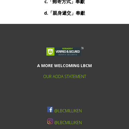
c.「郵寄方式」奉獻
d.「親身遞交」奉獻
A MORE WELCOMING LBCM
OUR AODA STATEMENT
@LBCMILLIKEN
@LBCMILLIKEN