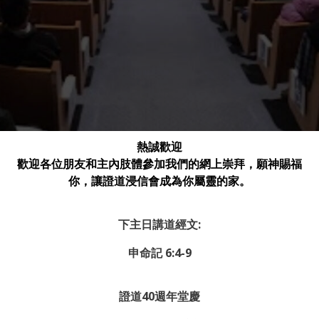
熱誠歡迎
歡迎各位朋友和主內肢體參加我們的網上崇拜，願神賜福
你，讓證道浸信會成為你屬靈的家。
下主日講道經文:
申命記 6:4-9
證道40週年堂慶