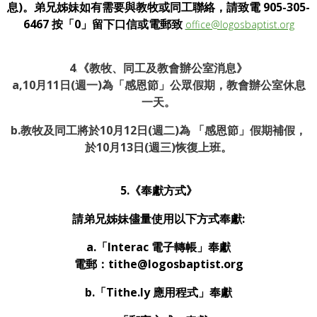
息)。弟兄姊妹如有需要與教牧或同工聯絡，請致電 905-305-
6467 按「0」留下口信或電郵致
office@logosbaptist.org
4
.
《
教牧、同工及教會辦公室消息》
a,10月11日(週一)為「感恩節」公眾假期，教會辦公室休息
一天。
b.
教牧及同工將於10月12日(週二)為 「感恩節」假期補假，
於10月13日(週三)恢復上班。
5.《奉獻方式》
請弟兄姊妹儘量使用以下方式奉獻:
a.「Interac 電子轉帳」奉獻
電郵：tithe@logosbaptist.org
b.「Tithe.ly 應用程式」奉獻