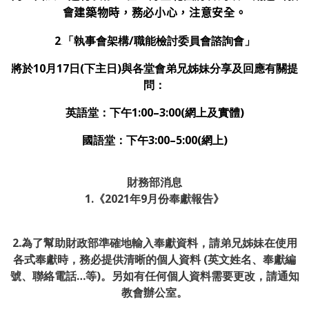
會建築物時，務必小心，注意安全。
2
.
「執事會架構
/
職能檢討委員會諮詢會」
將於10月17日(下主日)與各堂會弟兄姊妹分享及回應有關提
問：
英語堂：
下午
1:00
–
3:00
(
網上及實體
)
國語堂：
下午
3:00
–
5:00
(
網上
)
財務部消息
1.《2021年9月份奉獻報告》
2.為了幫助財政部準確地輸入奉獻資料，請弟兄姊妹在使用
各式奉獻時，務必提供清晰的個人資料 (英文姓名、奉獻編
號、聯絡電話…等)。另如有任何個人資料需要更改，請通知
教會辦公室。