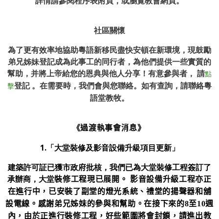
詳情請參閱程序表附頁，或瀏覽教會網頁。
社區關懷
為了更有效率地協助粵語新移民盡快安頓在新環境，現鼓勵
弟兄姊妹登記成為此事工的同行者，為他們提供一些實質的
幫助，并將上帝給您的恩典與他人分享！有意參與者， 請
點
登記 。在需要時，我們會與您聯絡。如有查詢，請聯絡粵
擊
語堂教牧。
《過渡執事會消息》
1
.
「
大堂裝修及影音設備升級項目更新」
建築許可証已獲市政府批核，我們已為大堂裝修工程簽訂了
承辦商，大堂
裝修工程現已展開。 影音設備升級工程亦正
在進行中，已安裝了副堂的燈光系統、禮堂的揚聲器和舖
設電線。感謝弟兄姊妹的參與和幫助。在接下來的8至10週
內，由於正進行裝修工程，好些範圍將會封鎖，請進出教