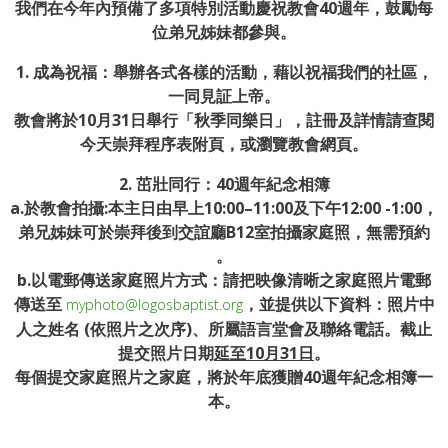
我們在今年內預備了多項特別活動慶祝教會40週年，鼓勵每
位弟兄姊妹都參與。
1. 成為祝福：舉辦各式各樣的活動，藉以祝福我們的社區，
一同見証上帝。
教會將於10月31日舉行「秋季同樂日」，註冊及詳情請查閱
今天崇拜程序表附頁，或瀏覽教會網頁。
2. 茁壯同行：40週年紀念相簿
a.於教會拍攝:本主日由早上10:00–11:00及下午12:00 -1:00，
弟兄姊妹可於崇拜後到交誼廳B12室拍攝家庭照，無需預約
。
b.以電郵傳送家庭照片方式：請把映像清晰之家庭照片電郵
傳送至
，並提供以下資料：照片中
myphoto@logosbaptist.org
人之姓名 (依照片之次序)、所屬語言堂會及聯絡電話。截止
提交照片日期
延至
10月31日
。
每個提交家庭照片之家庭，將於年底獲贈40週年紀念相簿一
本。