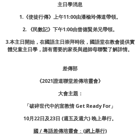
主日學消息
1.《使徒行傳》上午11:00由潘榆玲傳道帶領
。
2. 《民數記》下午1:00由曾德賢弟兄帶領。
3.本主日開始，在國語主日崇拜時段，國語堂在教會提供實
體兒童主日學，請有需要的家長與趙師母聯繫了解詳情。
差傳部
《
2021
證道聯堂差傳培靈會》
大會主題：
「破碎世代中的宣教情 Get Ready For」
10月22日及23日 (週五及週六) 晚上舉行。
國
/
粤語差傳培靈會
：
(
網上舉行
)