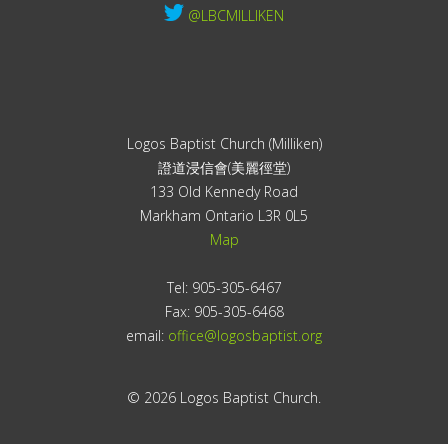
@LBCMILLIKEN
Logos Baptist Church (Milliken)
證道浸信會(美麗徑堂)
133 Old Kennedy Road
Markham Ontario L3R 0L5
Map
Tel: 905-305-6467
Fax: 905-305-6468
email:
office@logosbaptist.org
© 2026 Logos Baptist Church.