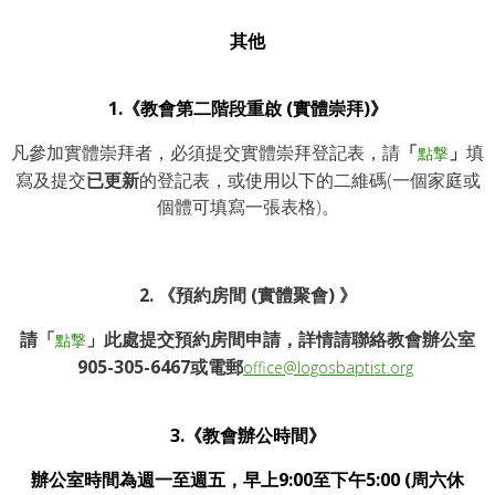
其他
1.《教會第二階段重啟 (實體崇拜)》
凡參加實體崇拜者，必須提交實體崇拜登記表，請
「
」
填
點撃
寫及提交
已更新
的登記表，或使用以下的二維碼(一個家庭或
個體可填寫一張表格)。
2. 《預約房間 (實體聚會) 》
請「
」此處提交預約房間申請，詳情請聯絡教會辦公室
點撃
905-305-6467或電郵
office@logosbaptist.org
3.《教會辦公時間》
辦公室時間為週一至週五，早上9:00至下午5:00 (周六休