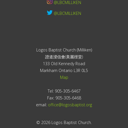
@LBCMILLIKEN
@LBCMILLIKEN
Logos Baptist Church (Milliken)
證道浸信會(美麗徑堂)
133 Old Kennedy Road
Markham Ontario L3R 0L5
Map
Tel: 905-305-6467
Fax: 905-305-6468
email:
office@logosbaptist.org
© 2026 Logos Baptist Church.