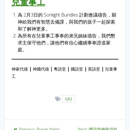
兒童事工
為 2月3日的 Sonlight Bundles 計劃會議禱告，願
神給我們有智慧去備課，與我們的孩子一起探索
和了解神更多。
為所有在兒童事工事奉的弟兄姊妹禱告，我們懇
求主保守他們，讓他們有信心繼續事奉證道家
庭。
|
｜
|
|
|
神家代禱
神國代禱
粵語堂
國語堂
英語堂
兒童事
工
MM
Previous:
Prayer Items
Next:
國語堂神家消息