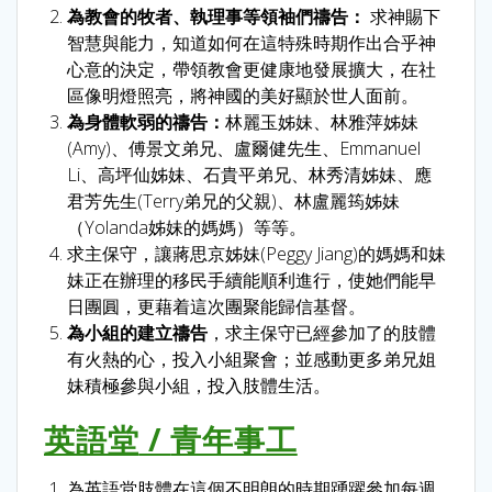
為教會的牧者、執理事等領袖們禱告：
求神賜下
智慧與能力，知道如何在這特殊時期作出合乎神
心意的決定，帶領教會更健康地發展擴大，在社
區像明燈照亮，將神國的美好顯於世人面前。
為身體軟弱的禱告：
林麗玉姊妹、林雅萍姊妹
(Amy)、傅景文弟兄、盧爾健先生、Emmanuel
Li、高坪仙姊妹、石貴平弟兄、林秀清姊妹、應
君芳先生(Terry弟兄的父親)、林盧麗筠姊妹
（Yolanda姊妹的媽媽）等等。
求主保守，讓蔣思京姊妹(Peggy Jiang)的媽媽和妹
妹正在辦理的移民手續能順利進行，使她們能早
日團圓，更藉着這次團聚能歸信基督。
為小組的建立禱告
，求主保守已經參加了的肢體
有火熱的心，投入小組聚會；並感動更多弟兄姐
妹積極參與小組，投入肢體生活。
英語堂
/
青年事工
為英語堂肢體在這個不明朗的時期踴躍參加每週