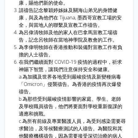
康，賜他們新的使命。
請禱告記念黎穎婷姊妹及關海山弟兄的身體健
康，與及為他們在 Tijuana, 墨西哥宣教工場的安
全，與當地人的聯繫及宣教工作禱告。
為呂偉清牧師及他的家人在巴拿馬宣教工場禱
告，記念呂牧師在當地神學院及教會的工作。
為李偉明牧師在香港推動和裝備對宣教工作有負
擔的人士禱告。
在我們繼續面對 COVID-19 疫情的過程中，祈求
神賜下智慧，讓我們注意保持安全和健康。
a.為加國及世界各地受到嚴峻疫情及新變種病毒
「Omicron」侵襲禱告。為香港的疫情再次爆發
禱告。
b.為那些受到嚴峻疫情影響的家庭、學生、老師
及學校職員禱告，他們將要面對學校重新復課的
適應和挑戰。
c.為所有前線及專業醫護人員，為受到感染需要尋
求醫治，及等候醫療測試的人禱告。為醫院和其
他醫療機構禱告，因為需要接受深切治療的病人