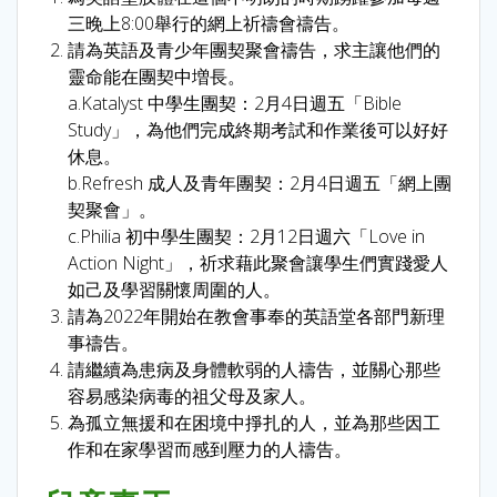
三晚上8:00舉行的網上祈禱會禱告。
請為英語及青少年團契聚會禱告，求主讓他們的
靈命能在團契中増長。
a.Katalyst 中學生團契：2月4日週五「Bible
Study」，為他們完成終期考試和作業後可以好好
休息。
b.Refresh 成人及青年團契：2月4日週五「網上團
契聚會」。
c.Philia 初中學生團契：2月12日週六「Love in
Action Night」，祈求藉此聚會讓學生們實踐愛人
如己及學習關懷周圍的人。
請為2022年開始在教會事奉的英語堂各部門新理
事禱告。
請繼續為患病及身體軟弱的人禱告，並關心那些
容易感染病毒的祖父母及家人。
為孤立無援和在困境中掙扎的人，並為那些因工
作和在家學習而感到壓力的人禱告。