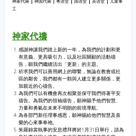
|
｜
|
|
|
神家代祷
神国代祷
粤语堂
国语堂
英语堂
儿童事
工
神家代禱
感謝神讓我們踏上新的一年，為我們的計劃和更
有意義、更具吸引力，以及社區關顧的活動禱
告，願我們繼續活出「更新」的主題。
祈求我們可以善用網上的聯繫，無論在教會或社
區的鄰舍，我們都有一顆與人建立更多關係，更
加親近的心禱告。
為我們可以有機會再次相聚並保守我們得著平安
禱告。為我們的領袖禱告，願神賜予他們智慧、
力量和勇氣在未來不明朗的前境導航。
為各部門新任理事感恩，願神賜給他們智慧及喜
樂的心來事奉祂。
朱羅錦裳執事的安息禮拜將於1月31日舉行，請為