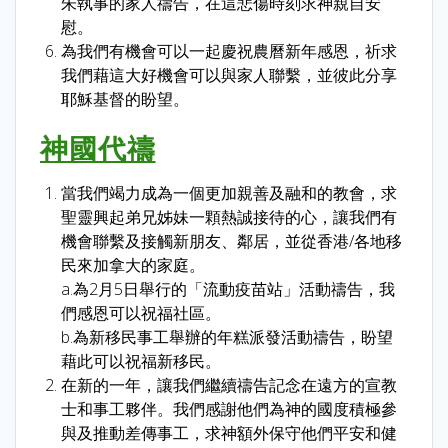
朱執事的家人禱告，在這悲傷時刻求神親自安
慰。
為我們有機會可以一起慶祝農曆新年感恩，祈求
我們藉這大好機會可以與家人聯繫，並彼此分享
耶穌基督的盼望。
神國代禱
當我們竭力成為一個更加親善及融和的教會，求
聖靈興起弟兄姊妹一顆熱誠接待的心，讓我們有
機會聯繫及接觸新朋友、鄰居，並從香港/各地移
民來加拿大的家庭。
a.為2月5日舉行的「流動疫苗站」活動禱告，我
們感恩可以祝福社區。
b.為新移民事工舉辦的年糕派發活動禱告，盼望
藉此可以祝福新移民。
在新的一年，讓我們繼續禱告記念在遠方的宣教
士和事工夥伴。我們感謝他們為神的國度積極參
與及推動差傳事工，求神額外保守他們平安和健