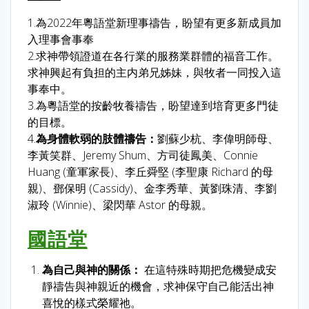
1.為2022年粵語堂新理事禱告，盼望有更多新成員加
入理事會事奉
2.求神帶領證道在各行業的服務業群體的福音工作。
求神興起有負担的主内弟兄姊妹，與牧者一同投入這
事奉中。
3.為粵語堂的按齡牧養禱告，盼望達到培育更多門徒
的目標。
4.
為身體軟弱的肢體禱告：
劉蘇少杭、李偉明師母、
李黃笑群、Jeremy Shum、方司徒鳳美、Connie
Huang (童軍家長)、李丘舜堅 (李聖康 Richard 的母
親)、鄧保明 (Cassidy)、金李秀華、黃劉珠清、李劉
淑玲 (Winnie)、梁閃華 Astor 的母親。
國語堂
為自己與神的關係：
在這特殊時期把危機變成安
靜禱告與神親近的機會，求神保守自己能活出神
喜悅的樣式榮耀祂。