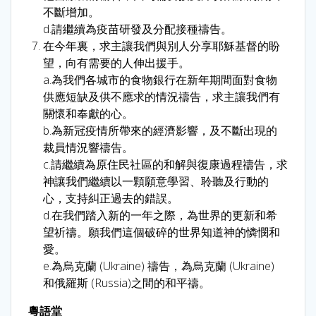
不斷增加。
d.請繼續為疫苗研發及分配接種禱告。
在今年裏，求主讓我們與別人分享耶穌基督的盼
望，向有需要的人伸出援手。
a.為我們各城市的食物銀行在新年期間面對食物
供應短缺及供不應求的情況禱告，求主讓我們有
關懷和奉獻的心。
b.為新冠疫情所帶來的經濟影響，及不斷出現的
裁員情況響禱告。
c.請繼續為原住民社區的和解與復康過程禱告，求
神讓我們繼續以一顆願意學習、聆聽及行動的
心，支持糾正過去的錯誤。
d.在我們踏入新的一年之際，為世界的更新和希
望祈禱。願我們這個破碎的世界知道神的憐憫和
愛。
e.為烏克蘭 (Ukraine) 禱告，為烏克蘭 (Ukraine)
和俄羅斯 (Russia)之間的和平禱。
粵語堂