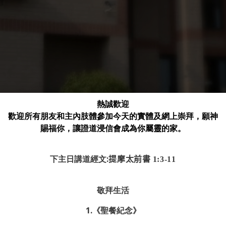
熱誠歡迎
歡迎所有朋友和主內肢體參加今天的實體及網上崇拜，願神
賜福你，讓證道浸信會成為你屬靈的家。
下主日講道經文:
提摩太前書
1:3-11
敬拜生活
1.
《聖餐紀念》