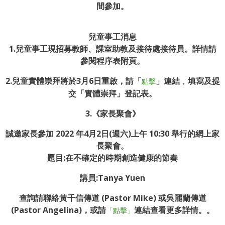
間參加。
兒童事工消息
1.兒童事工現招募教師、課室助教及接待處接待員。詳情請
參閱程序表附頁。
2.兒童實體崇拜將於3月6日重啟，請「
」
連結
，
填寫及提
點擊
交「實體崇拜」登記表。
3.《
家長聚會
》
誠邀家長參加 2022 年4月2日(週六)上午 10:30 舉行的網上家
長聚會。
題目:在不確定的時期創造健康的節奏
講員:Tanya Yuen
查詢請聯絡黃千信傳道 (Pastor Mike) 或吳麗蘭傳道
(Pastor Angelina)，或請
連結查看更多詳情。。
「點擊」