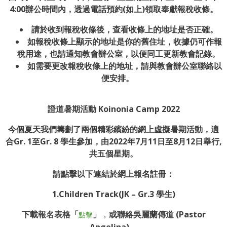
4:00辦公時間內，透過電話預約(如上)領取奉獻報稅收條。
請於收到報稅收條後，查看收條上的地址是否正確。
如報稅收條上顯示的地址是你的舊住址，收據仍可作報
稅用途，也請通知教會辦公室，以便同工更新教會記錄。
如需要更改報稅收條上的地址，請與教會辦公室聯絡以
便安排。
證道暑期活動
Koinonia Camp 2022
今個夏天我們籌劃了兩個精彩繽紛的網上虛擬暑期活動，
適
合Gr. 1至Gr. 8 學生參加，由2022年7月11日至8月12日舉行,
共五個星期。
請點擊以下連結於網上報名註冊：
1.Children Track(JK – Gr.3 學生)
下載報名表格「
」
，
或聯絡吳麗蘭傳道 (Pastor
點擊
Angelina)。