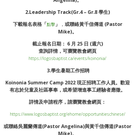
2.
Leadership Track(Gr.4 – Gr.8 學生)
下載報名表格「
」
，
或聯絡黃千信傳道 (Pastor
點擊
Mike)。
截止報名日期：
6
月
25
日
(
週六
)
查詢詳情，可瀏覽教會網頁
https://logosbaptist.ca/events/koinonia/
3.
學生暑期工作
招聘
Koinonia Summer Camp 2022 現正招聘工作人員。
歡迎
有志於兒童及社區事奉，或希望增進事工經驗者應徵。
詳情及申請程序，請瀏覽教會網頁：
https://www.logosbaptist.org/ehome/opportunitieschinese/
或聯絡吳麗蘭傳道(Pastor Angelina)與黃千信傳道(Pastor
Mike)。