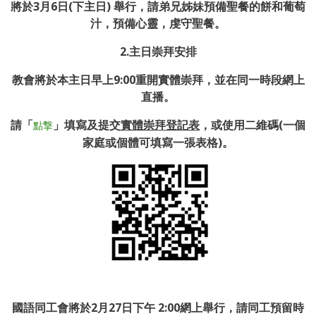
將於
3
月
6
日
(
下主日
)
舉行，請弟兄姊妹預備聖餐的餅和葡萄
汁，預備心靈，虔守聖餐。
2.主日崇拜安排
教會將於本主日早上9:00重開實體崇拜，並在同一時段網上
直播。
請「
」填寫及提交
實
體崇拜登記表
，或使用二維碼(一個
點撃
家庭或個體可填寫一張表格)。
國語同工會將於2月27日下午 2:00網上舉行，請同工預留時