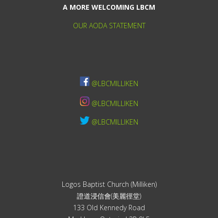
A MORE WELCOMING LBCM
OUR AODA STATEMENT
@LBCMILLIKEN
@LBCMILLIKEN
@LBCMILLIKEN
Logos Baptist Church (Milliken)
證道浸信會(美麗徑堂)
133 Old Kennedy Road