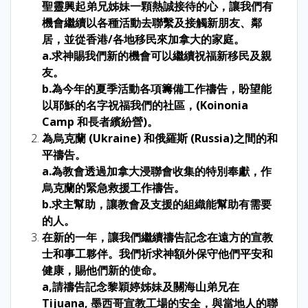
聖靈興起弟兄姊妹一顆熱誠接待的心，讓我們有
機會繼續以各種活動去聯繫及接觸新朋友、鄰
居，並從香港/各地移民來加拿大的家庭。
a.求神賜我們新的機會可以繼續祝福新移民及親
友。
b.為今年的夏季活動各項籌備工作禱告，盼望能
以耶穌的名字祝福我們的社區，(Koinonia
Camp 和長者繽紛營)。
為烏克蘭 (Ukraine) 和俄羅斯 (Russia)之間的和
平禱告。
a.為教會透過加拿大浸聯會收集的特別奉獻，作
烏克蘭的緊急救援工作禱告。
b.求主幫助，讓教會及支援的組織能幫助有需要
的人。
在新的一年，讓我們繼續禱告記念在遠方的宣教
士和事工夥伴。我們祈求神額外保守他們平安和
健康，賜他們新的使命。
a,請禱告記念黎穎婷姊妹及關海山弟兄在
Tijuana, 墨西哥宣教工場的安全，與當地人的聯