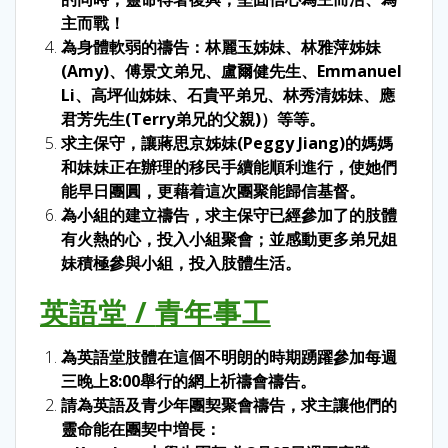
主而戰！
為身體軟弱的禱告：林麗玉姊妹、林雅萍姊妹
(Amy)、傅景文弟兄、盧爾健先生、Emmanuel
Li、高坪仙姊妹、石貴平弟兄、林秀清姊妹、應
君芳先生(Terry弟兄的父親)）等等。
求主保守，讓蔣思京姊妹(Peggy Jiang)的媽媽
和妹妹正在辦理的移民手續能順利進行，使她們
能早日團圓，更藉着這次團聚能歸信基督。
為小組的建立禱告，求主保守已經參加了的肢體
有火熱的心，投入小組聚會；並感動更多弟兄姐
妹積極參與小組，投入肢體生活。
英語堂
/
青年事工
為英語堂肢體在這個不明朗的時期踴躍參加每週
三晚上8:00舉行的網上祈禱會禱告。
請為英語及青少年團契聚會禱告，求主讓他們的
靈命能在團契中増長：