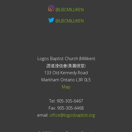
@LBCMILLIKEN
@LBCMILLIKEN
Logos Baptist Church (Milliken)
證道浸信會(美麗徑堂)
133 Old Kennedy Road
Markham Ontario L3R 0L5
Map
Tel: 905-305-6467
Fax: 905-305-6468
email:
office@logosbaptist.org