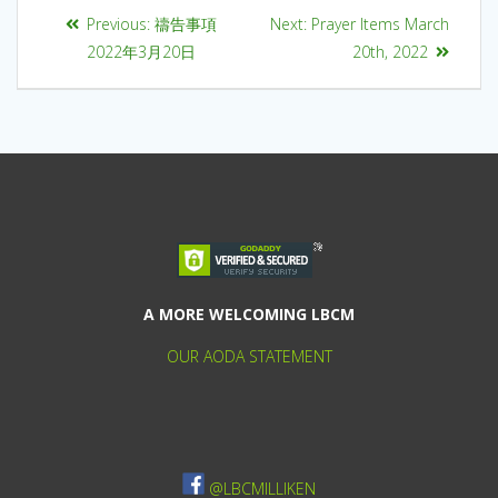
Previous:
禱告事項
Next:
Prayer Items March
2022年3月20日
20th, 2022
A MORE WELCOMING LBCM
OUR AODA STATEMENT
@LBCMILLIKEN