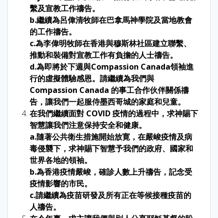
繫及宣教工作禱告。
b.繼續為呂偉清牧師在巴拿馬神學院及當地教會
的工作禱告。
c.為李偉明牧師在香港與穆斯林社區建立聯繫、
推動和裝備對宣教工作有負擔的人士禱告。
d.為即將於下週與Compassion Canada領袖進
行的虛擬體驗感恩。請繼續為我們與
Compassion Canada 的事工合作伙伴關係禱
告，讓我們一起服侍墨西哥城的家庭和兒童。
在我們繼續面對 COVID 疫情的過程中，求神賜下
智慧讓我們注意保持安全和健康。
a.隨著公共衛生措施開始放寛，在嚴峻疫情及病
毒侵襲下，求神賜下智慧予我們的政府、國家和
世界各地的領袖。
b.為香港疫情嚴峻，確診人數上升禱告，記念受
疫情影響的市民。
c.請繼續為疫苗研發及所有正在等候接種疫苗的
人禱告。