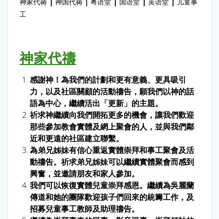
|
｜
|
|
|
神家代祷
神国代祷
粤语堂
国语堂
英语堂
儿童事
工
神家代禱
感謝神！為我們的計劃和更有意義、更具吸引
力，以及社區關顧的活動禱告，願我們以神的話
語為中心，繼續活出「更新」的主題。
祈求神繼續向我們開拓更多的機會，讓我們歡迎
那些參加教會實體及網上聚會的人，並與我們鄰
近和更遠的社區建立聯繫。
為弟兄姊妹有信心重返實體崇拜和事工聚會及活
動禱告。祈求弟兄姊妹可以繼續實體聚會而感到
興奮，並邀請朋友和家人參加。
我們可以恢復實體兒童崇拜感恩。繼續為吳麗蘭
傳道和她的團隊歡迎孩子們回來的統籌工作，及
招募兒童事工教師及助理禱告。