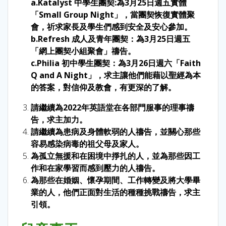
a.Katalyst 中學生團契:為3月25日週五實體
「Small Group Night」，當團契恢復實體聚
會，祈求家長及學生們感到安全及安心參加。
b.Refresh 成人及青年團契：為3月25日週五
「網上團契小組聚會」禱告。
c.
Philia 初中學生團契：為3月26日週六「Faith
Q and A Night」，求主讓他們能藉以聖經為本
的答案，對信仰及教會，有更深的了解。
請繼續為2022年英語堂在各部門服事的理事禱
告，求主加力。
請繼續為患病及身體軟弱的人禱告，並關心那些
容易感染病毒的祖父母及家人。
為孤立無援和在困境中掙扎的人，並為那些因工
作和在家學習而感到壓力的人禱告。
為那些在婚姻、懷孕期間、工作轉變及將大學畢
業的人，他們正面對生活的種種挑戰禱告，求主
引領。