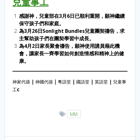
兒童事工
感謝神，兒童部在3月6日已順利重開，願神繼續
保守孩子們和家庭。
為3月26日Sonlight Bundles兒童團契禱告，求
主幫助孩子們在團契學習中成長。
為4月2日家長聚會禱告，願神使用講員藉此機
會，讓家長一齊學習如何創造情感和精神上的健
康。
|
｜
|
|
|
神家代禱
神國代禱
粵語堂
國語堂
英語堂
兒童事
c
工
MM