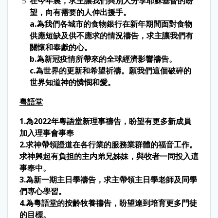
在今年裏，求主讓我們與別人分享耶穌基督的盼
望，向有需要的人伸出援手。
a.為我們各城市的食物銀行在新年期間面對食物
供應短缺及供不應求的情況禱告，求主讓我們有
關懷和奉獻的心。
b.為新冠疫情所帶來的全球經濟影響禱告。
c.為世界的更新和希望祈禱。願我們這個破碎的
世界知道神的憐憫和愛。
粵語堂
1.為2022年粵語堂新理事禱告，盼望有更多新成員
加入理事會事奉
2.求神帶領證道在各行業的服務業群體的福音工作。
求神興起有負担的主内弟兄姊妹，與牧者一同投入這
事奉中。
3.為新一期主日學禱告，求主帶領主日學老師及同學
們專心學習。
4.為粵語堂的按齡牧養禱告，盼望達到培育更多門徒
的目標。