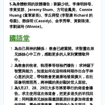
5.為身體軟弱的肢體禱告：劉蘇少杭、李偉明師母、
李黃笑群、Jeremy Shum、方司徒鳳美、Connie
Huang (童軍家長)、李丘舜堅 (李聖康 Richard 的
母親)、鄧保明 (Cassidy)、金李秀華、黃劉珠清、
李劉淑玲 (Winnie)。
國語堂
為自己與神的關係： 教會已經重開。求聖靈在弟
兄姊妹心中工作，感動更多的人來到實體敬拜
中。
為教會的牧者、執理事等領袖們禱告： 求神賜下
智慧與能力，知道如何在這特殊時期作出合乎神
心意的決定，帶領教會更健康地發展擴大，在社
區像明燈照亮，將神國的美好顯於世人面前。
為5月27、28、29日大多市將要舉行的佈道會禱
告。求主使用這次佈道會，把更多迷失的羊找回
來；同時讓弟兄姊妹藉邀請親朋好友參加佈道會
的同時，靈命得著復興，堅固信心為主而活、為