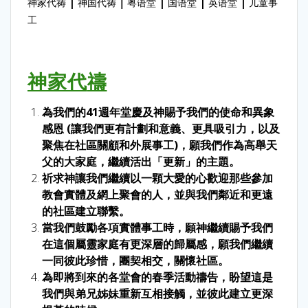
|
｜
|
|
|
神家代祷
神国代祷
粤语堂
国语堂
英语堂
儿童事
工
神家代
禱
為我們的41週年堂慶及神賜予我們的使命和異象
感恩 (讓我們更有計劃和意義、更具吸引力，以及
聚焦在社區關顧和外展事工)，願我們作為高舉天
父的大家庭，繼續活出「更新」的主題。
祈求神讓我們繼續以一顆大愛的心歡迎那些參加
教會實體及網上聚會的人，並與我們鄰近和更遠
的社區建立聯繫。
當我們鼓勵各項實體事工時，願神繼續賜予我們
在這個屬靈家庭有更深層的歸屬感，願我們繼續
一同彼此珍惜，團契相交，關懷社區。
為即將到來的各堂會的春季活動禱告，盼望這是
我們與弟兄姊妹重新互相接觸，並彼此建立更深