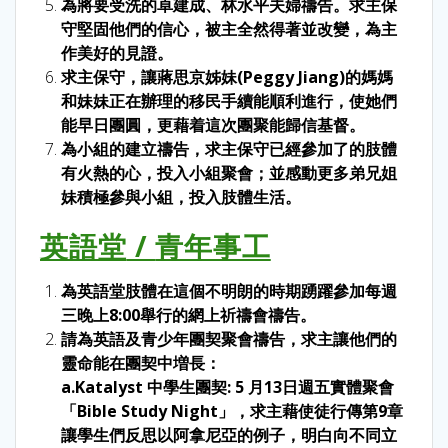
為將要受洗的卓建成、林水平夫婦禱告。求主保
守堅固他們的信心，被主全然得著並改變，為主
作美好的見證。
求主保守，讓蔣思京姊妹(Peggy Jiang)的媽媽
和妹妹正在辦理的移民手續能順利進行，使她們
能早日團圓，更藉着這次團聚能歸信基督。
為小組的建立禱告，求主保守已經參加了的肢體
有火熱的心，投入小組聚會；並感動更多弟兄姐
妹積極參與小組，投入肢體生活。
英語堂
/
青年事工
為英語堂肢體在這個不明朗的時期踴躍參加每週
三晚上8:00舉行的網上祈禱會禱告。
請為英語及青少年團契聚會禱告，求主讓他們的
靈命能在團契中増長：
a.Katalyst 中學生團契: 5 月13日週五實體聚會
「Bible Study Night」，求主藉使徒行傳第9章
讓學生們反思以阿拿尼亞的例子，明白向不同立