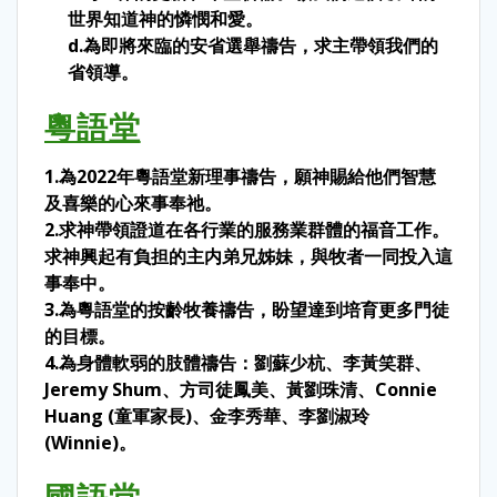
世界知道神的憐憫和愛。
d.為即將來臨的安省選舉禱告，求主帶領我們的
省領導。
粵語堂
1.為2022年粵語堂新理事禱告，願神賜給他們智慧
及喜樂的心來事奉祂。
2.求神帶領證道在各行業的服務業群體的福音工作。
求神興起有負担的主内弟兄姊妹，與牧者一同投入這
事奉中。
3.
為粵語堂的按齡牧養禱告，盼望達到培育更多門徒
的目標。
4.為身體軟弱的肢體禱告：
劉蘇少杭、李黃笑群、
Jeremy Shum、方司徒鳳美、黃劉珠清、
Connie
Huang (童軍家長)、金李秀華、李劉淑玲
(Winnie)。
國語堂