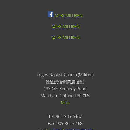
@LBCMILLIKEN
@LBCMILLIKEN
@LBCMILLIKEN
Logos Baptist Church (Milliken)
證道浸信會(美麗徑堂)
133 Old Kennedy Road
Markham Ontario L3R 0L5
Map
Tel: 905-305-6467
Fax: 905-305-6468