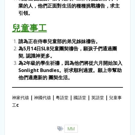
業的人，他們正面對生活的種種挑戰禱告，求主
引領。
兒童事工
請為正在侍奉兒童部的弟兄姊妹禱告。
為5月14日SLB兒童團契禱告，願孩子們通過團
契, 認識神更多。
為2年級的學生祈禱，因為他們將從六月開始加入
Sonlight Bundles。祈求順利過渡。願上帝幫助
他們適應新的 團契生活。
|
｜
|
|
|
神家代禱
神國代禱
粵語堂
國語堂
英語堂
兒童事
c
工
MM