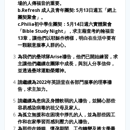
場的人傳福音的重要。
b.Refresh 成人及青年團契: 5月13日週五「網上
團契聚會」。
c.Philia初中學生團契：5月14日週六實體聚會
「Bible Study Night」，求主藉查考約翰福音
13章，讓他們以耶穌作榜樣，明白在生活中要有
一顆願意服事人群的心。
為我們的壘球隊Arise禱告，他們已開始練習，求
主讓他們繼續在團隊中成長，與別人分享信仰，
並透過壘球運動榮耀神。
請繼續為2022年英語堂在各部門服事的理事禱
告，求主加力。
請繼續為患病及身體軟弱的人禱告，並關心那些
容易感染病毒的祖父母及家人。
為孤立無援和在困境中掙扎的人，並為那些因工
作和在家學習而感到壓力的人禱告。
為那些在婚姻、懷孕期間、工作轉變及將大學畢