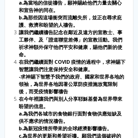
a.為當地的信徒禱告，願神賜給他們力量去關心
和宣告神的同在。
b.為那些因這場衝突而流離失所，並正在尋求庇
護、救濟和盼望的人禱告。
讓我們繼續禱告記念在鄰近及遠方的宣教士、事
工夥伴、及「證道聯堂差傳」的宣教活動。我們
祈求神額外保守他們平安和健康，賜他們新的使
命。
在我們繼續面對 COVID 疫情的過程中，求神賜下
智慧讓我們注意保持安全和健康。
-求神賜下智慧予我們的政府、國家和世界各地的
領袖，為世界各地因著公眾防疫措施放寬限制
後，而受疫情影響禱告
在今年裡讓我們與別人分享耶穌基督為世界帶來
盼望的信息。
a.為我們各城市的食物銀行面對食物供應短缺及
供不應求的情況禱告。
b.為新冠疫情所帶來的全球經濟影響禱告。
c.為世界的更新和希望祈禱。願我們這個破碎的