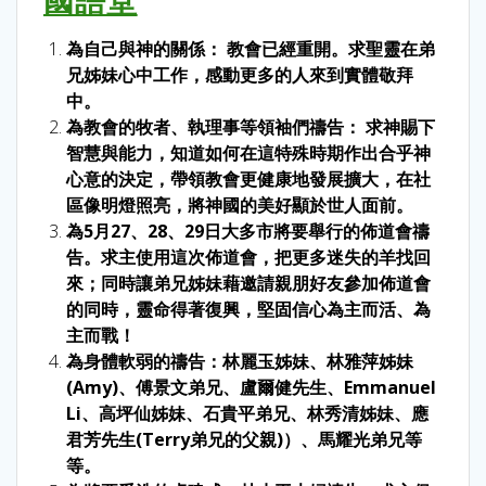
為自己與神的關係： 教會已經重開。求聖靈在弟
兄姊妹心中工作，感動更多的人來到實體敬拜
中。
為教會的牧者、執理事等領袖們禱告： 求神賜下
智慧與能力，知道如何在這特殊時期作出合乎神
心意的決定，帶領教會更健康地發展擴大，在社
區像明燈照亮，將神國的美好顯於世人面前。
為5月27、28、29日大多市將要舉行的佈道會禱
告。求主使用這次佈道會，把更多迷失的羊找回
來；同時讓弟兄姊妹藉邀請親朋好友參加佈道會
的同時，靈命得著復興，堅固信心為主而活、為
主而戰！
為身體軟弱的禱告：林麗玉姊妹、林雅萍姊妹
(Amy)、傅景文弟兄、盧爾健先生、Emmanuel
Li、高坪仙姊妹、石貴平弟兄、林秀清姊妹、應
君芳先生(Terry弟兄的父親)）
、
馬耀光弟兄等
等。