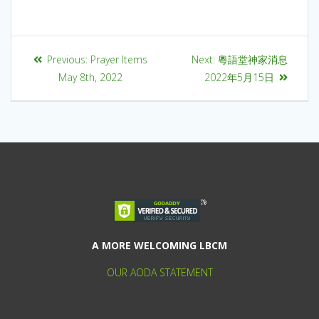
Previous:
Prayer Items
Next:
粵語堂神家消息
May 8th, 2022
2022年5月15日
A MORE WELCOMING LBCM
OUR AODA STATEMENT