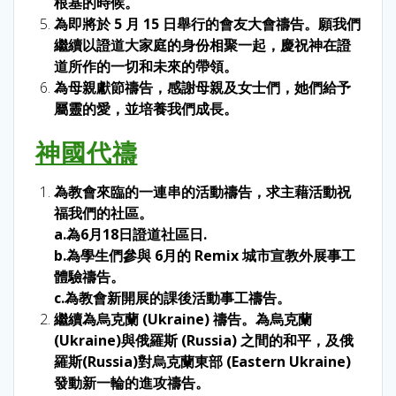
根基的時候。
為即將於 5 月 15 日舉行的會友大會禱告。願我們
繼續以證道大家庭的身份相聚一起，慶祝神在證
道所作的一切和未來的帶領。
為母親獻節禱告，感謝母親及女士們，她們給予
屬靈的愛，並培養我們成長。
神國代禱
為教會來臨的一連串的活動禱告，求主藉活動祝
福我們的社區。
a
.為6月18日證道社區日.
b.為學生們參與 6月的 Remix 城市宣教外展事工
體驗禱告。
c.為教會新開展的課後活動事工禱告。
繼續為烏克蘭 (Ukraine) 禱告。為烏克蘭
(Ukraine)與俄羅斯 (Russia) 之間的和平，及俄
羅斯(Russia)對烏克蘭東部 (Eastern Ukraine)
發動新一輪的進攻禱告。