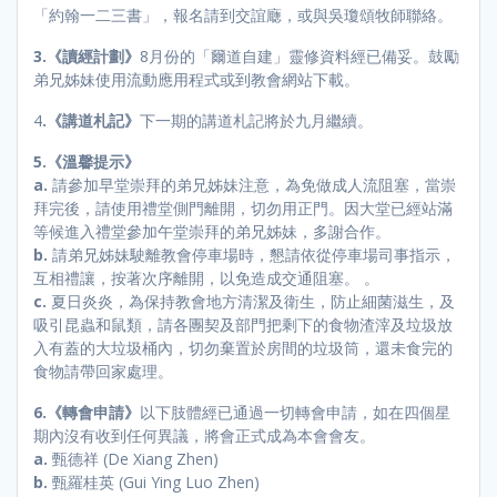
「約翰一二三書」，報名請到交誼廰，或與吳瓊頌牧師聯絡。
3.《讀經計劃》
8月份的「爾道自建」靈修資料經已備妥。鼓勵
弟兄姊妹使用流動應用程式或到教會網站下載。
4
.《講道札記》
下一期的講道札記將於九月繼續。
5.《溫馨提示》
a.
請參加早堂崇拜的弟兄姊妹注意，為免做成人流阻塞，當崇
拜完後，請使用禮堂側門離開，切勿用正門。因大堂已經站滿
等候進入禮堂參加午堂崇拜的弟兄姊妹，多謝合作。
b.
請弟兄姊妹駛離教會停車場時，懇請依從停車場司事指示，
互相禮讓，按著次序離開，以免造成交通阻塞。 。
c.
夏日炎炎，為保持教會地方清潔及衛生，防止細菌滋生，及
吸引昆蟲和鼠類，請各團契及部門把剩下的食物渣滓及垃圾放
入有蓋的大垃圾桶內，切勿棄置於房間的垃圾筒，還未食完的
食物請帶回家處理。
6.《轉會申請》
以下肢體經已通過一切轉會申請，如在四個星
期內沒有收到任何異議，將會正式成為本會會友。
a.
甄德祥 (De Xiang Zhen)
b.
甄羅桂英 (Gui Ying Luo Zhen)