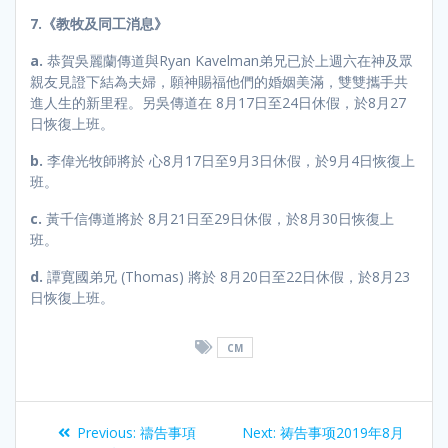
7.《教牧及同工消息》
a.
恭賀吳麗蘭傳道與Ryan Kavelman弟兄已於上週六在神及眾
親友見證下結為夫婦，願神賜福他們的婚姻美滿，雙雙攜手共
進人生的新里程。另吳傳道在 8月17日至24日休假，於8月27
日恢復上班。
b.
李偉光牧師將於 心8月17日至9月3日休假，於9月4日恢復上
班。
c.
黃千信傳道將於 8月21日至29日休假，於8月30日恢復上
班。
d.
譚寛國弟兄 (Thomas) 將於 8月20日至22日休假，於8月23
日恢復上班。
CM
Previous:
禱告事項
Next:
祷告事项2019年8月