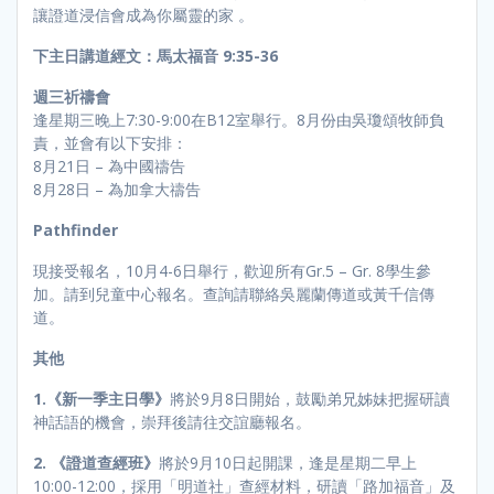
讓證道浸信會成為你屬靈的家 。
下主日講道經文：馬太福音 9:35-36
週三祈禱會
逢星期三晚上7:30-9:00在B12室舉行。8月份由吳瓊頌牧師負
責，並會有以下安排：
8月21日 – 為中國禱告
8月28日 – 為加拿大禱告
Pathfinder
現接受報名，10月4-6日舉行，歡迎所有Gr.5 – Gr. 8學生參
加。請到兒童中心報名。查詢請聯絡吳麗蘭傳道或黃千信傳
道。
其他
1.《新一季主日學》
將於9月8日開始，鼓勵弟兄姊妹把握研讀
神話語的機會，崇拜後請往交誼廳報名。
2.
《證道查經班》
將於9月10日起開課，逢是星期二早上
10:00-12:00，採用「明道社」查經材料，研讀「路加福音」及