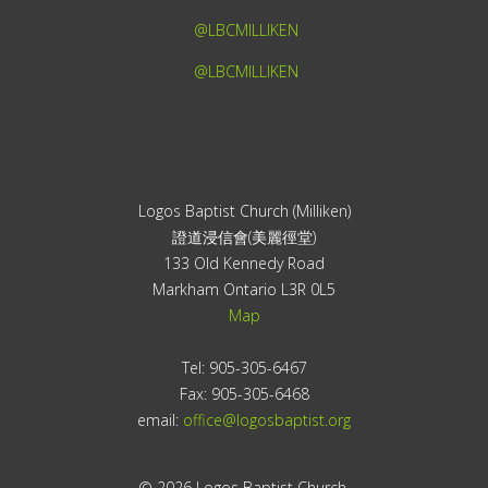
@LBCMILLIKEN
@LBCMILLIKEN
Logos Baptist Church (Milliken)
證道浸信會(美麗徑堂)
133 Old Kennedy Road
Markham Ontario L3R 0L5
Map
Tel: 905-305-6467
Fax: 905-305-6468
email:
office@logosbaptist.org
© 2026 Logos Baptist Church.