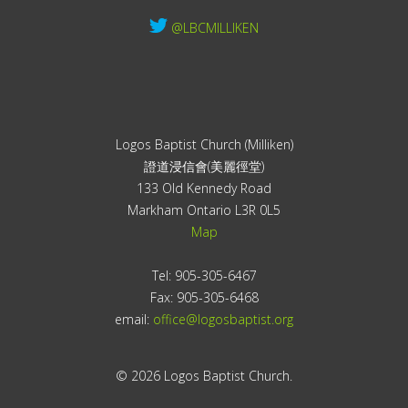
@LBCMILLIKEN
Logos Baptist Church (Milliken)
證道浸信會(美麗徑堂)
133 Old Kennedy Road
Markham Ontario L3R 0L5
Map
Tel: 905-305-6467
Fax: 905-305-6468
email:
office@logosbaptist.org
© 2026 Logos Baptist Church.