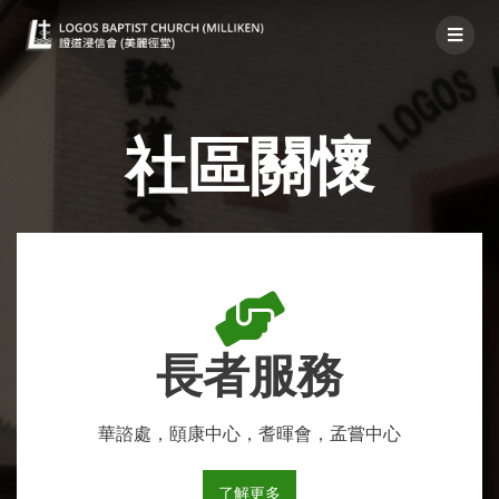
社區關懷-社區
社區關懷
長者服務
華諮處，頤康中心，耆暉會，孟嘗中心
了解更多