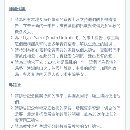
神國代禱
請為所有本地及海外事奉的宣教士及支持他們的各機構禱
告，在未來新的一年裡，求神讓他們拓展與裝備更多宣教的
機會及人手 。
為「Light Patrol (Youth Unlimited)」的事工禱告，求主讓
這個機構能夠幫助更多年青露宿者，解決生活上的困境 。
請特別為有心靈和物質需要的家庭或個人禱告；更願我們學
習彼此相愛，在此節日，實踐愛心關懷，活出基督的愛 。
請為全地求平安：2019年是混亂的一年，讓我們為香港的
局勢，澳洲的山火，英國的脫歐，中美的經貿，加國的政
局，與及其他的天災人禍，求主賜平安 。
粵語堂
請禱告記念團契導師的事奉，與團友同行，願主繼續使用他
們。
請禱告記念年輕家庭牧養的需要，發掘更多資源，切合他們
需要，釐定目標發展這年齡層的關顧，並為2020年上任的
實習同工禱告 。
請為教牧進行粵語堂分齡牧養及教牧的安排禱告。