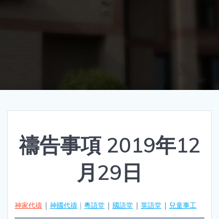
禱告事項 2019年12
月29日
神家代禱
|
神國代禱
｜
粵語堂
|
國語堂
|
英語堂
|
兒童事工