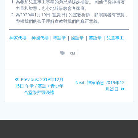
為參加兒童事工事奉的弟兄弟姊妹禱告。 願他們從神得著
力量和智慧，忠心地服事教會各家庭。
為2020年1月19日 (星期日) 的宣教祈禱，願演講者有智慧，
帶領我們的孩子理解宣教對我們的真正意義。
神家代禱
|
神國代禱
｜
粵語堂
|
國語堂
|
英語堂
|
兒童事工
CM
Previous:
2019年12月
Next:
神家消息 2019年12
15日 午堂 / 英語 / 青少年
月29日
合堂崇拜暨浸禮