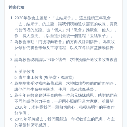
神家代禱
2020年教會主題是：「去結果子」。這是延續三年教會
「去，結果子」的主題，讓我們積極追求靈裏的成長，貫徹
門徒倍增的見證。從「個人」到「教會」推廣至「他人」，
作「得人漁夫」，以至進到最後一個進程「去結果子」 。
為教會推動「門徒導向教會」的方向及計劃禱告， 為教牧
及領袖們將會帶領及主導進程，以及在各語言堂推動禱告
。
請為教會現聘請以下職位禱告，求神預備合適牧者牧養教會
。
a. 英語牧者
b. 青年事工牧者 (粵語堂 / 國語堂)
為剛剛接受浸禮的新葡感恩，求神繼續帶領他們前面的路，
讓他們的生命被主陶造、使用，越來越像基督 。
為今年在教會參與事奉的每一位弟兄姊妹感恩，感謝他們在
不同的崗位努力事奉，一起同心照顧證道大家庭。並展望
2020年，求神賜我們一顆熱切的心，積極為明年的事奉作
好準備 。
2019年即將過去，我們回顧這一年裡數算主的恩典，有主
的帶領和保守感恩 。