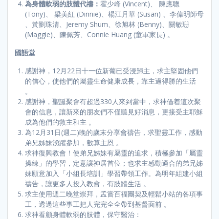
為身體軟弱的肢體代禱：
霍少峰 (Vincent)、 陳應聰
(Tony)、 梁美紅 (Dinnie)、楊江月華 (Susan) 、李偉明師母
、黃劉珠清、Jeremy Shum、徐旭林 (Benny)、關敏珊
(Maggie)、陳佩芳、Connie Huang (童軍家長) 。
國語堂
感謝神，12月22日十一位新葡已受浸歸主，求主堅固他們
的信心，使他們的屬靈生命健康成長，靠主過得勝的生活
。
感謝神，聖誕聚會有超過330人來到當中，求神借着這次聚
會的信息，讓新來的朋友們不僅聽見好消息，更接受主耶穌
成為他們的救主和主 。
為12月31日(週二)晚的歲末分享會禱告，求聖靈工作，感動
弟兄姊妹湧躍參加，數算主恩 。
求神復興教會！使弟兄姊妹有屬靈的追求，積極參加「屬靈
操練」的學習，定意讓神居首位；也求主感動適合的弟兄姊
妹願意加入「小組長培訓」學習帶領工作。為明年組建小組
禱告，讓更多人投入教會，有肢體生活 。
求主使用週二晚堂崇拜，孟嘗百福團契及輕鬆小站的各項事
工，透過這些事工把人完完全全帶到基督面前 。
求神看顧身體軟弱的肢體，保守醫治：