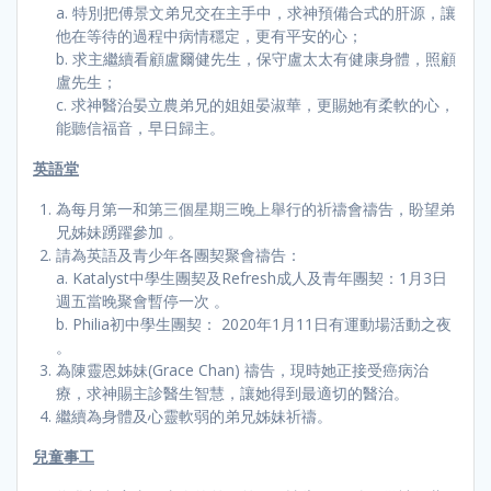
a. 特別把傅景文弟兄交在主手中，求神預備合式的肝源，讓
他在等待的過程中病情穩定，更有平安的心；
b. 求主繼續看顧盧爾健先生，保守盧太太有健康身體，照顧
盧先生；
c. 求神醫治晏立農弟兄的姐姐晏淑華，更賜她有柔軟的心，
能聽信福音，早日歸主。
英語堂
為每月第一和第三個星期三晚上舉行的祈禱會禱告，盼望弟
兄姊妹踴躍參加 。
請為英語及青少年各團契聚會禱告：
a. Katalyst中學生團契及Refresh成人及青年團契：1月3日
週五當晚聚會暫停一次 。
b. Philia初中學生團契： 2020年1月11日有運動場活動之夜
。
為陳靈恩姊妹(Grace Chan) 禱告，現時她正接受癌病治
療，求神賜主診醫生智慧，讓她得到最適切的醫治。
繼續為身體及心靈軟弱的弟兄姊妹祈禱。
兒童事工