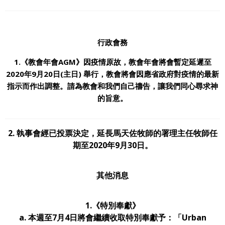
行政會務
1.
《
教會
年會
AGM
》因疫情原故，教會年會將會暫定延遲至
2020年9月20日(主日) 舉行，教會將會因應省政府對疫情的最新
指示而作出調整。請為教會和我們自己禱告，讓我們同心尋求神
的旨意。
2. 執事會經已投票決定，延長馬天佐牧師的署理主任牧師任
期至2020年9月30日。
其他消息
1.《特別奉獻》
a. 本週至7月4日將會繼續收取特別奉獻予：「Urban