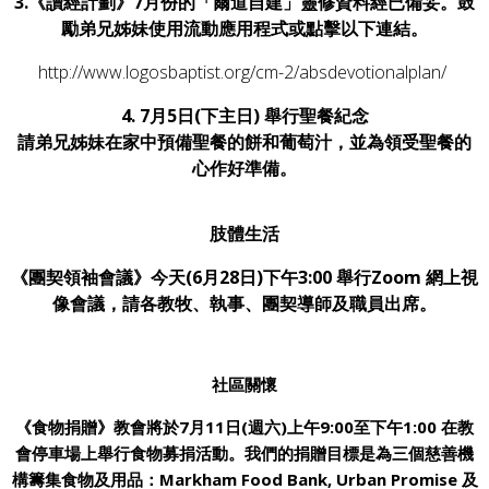
3.《讀經計劃》7月份的「爾道自建」靈修資料經已備妥。鼓
勵弟兄姊妹使用流動應用程式或
點擊以下連結
。
http://www.logosbaptist.org/cm-2/absdevotionalplan/
4. 7月5日(下主日) 舉行聖餐紀念
請弟兄姊妹在家中預備聖餐的餅和葡萄汁，並為領受聖餐的
心作好準備。
肢體生活
《團契領袖會議》今天(6月28日)下午3:00 舉行Zoom 網上視
像會議，請各教牧、執事、團契導師及職員出席。
社區關懷
《食物捐贈》教會將於7月11日(週六)上午9:00至下午1:00 在教
會停車場上舉行食物募捐活動。我們的捐贈目標是為三個慈善機
構籌集食物及用品：Markham Food Bank, Urban Promise 及