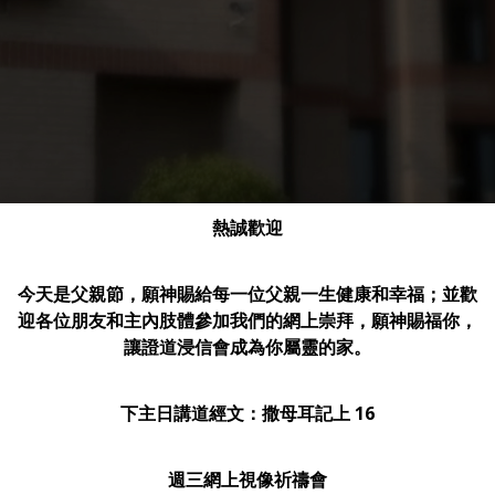
熱誠歡迎
今天是父親節，願神賜給每一位父親一生健康和幸福；並歡
迎各位朋友和主內肢體參加我們的網上崇拜，願神賜福你，
讓證道浸信會成為你屬靈的家。
下主日講道經文：撒母耳記上 16
週三網上視像祈禱會