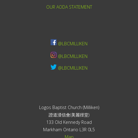
OUR AODA STATEMENT
@LBCMILLIKEN
@LBCMILLIKEN
@LBCMILLIKEN
Logos Baptist Church (Milliken)
證道浸信會(美麗徑堂)
133 Old Kennedy Road
Markham Ontario L3R 0L5
Map