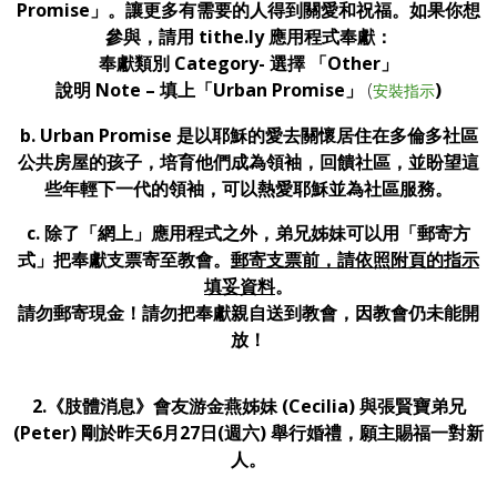
Promise」。讓更多有需要的人得到關愛和祝福。
如果你想
參與，請用 tithe.ly 應用程式奉獻：
奉獻類別
Category- 選擇 「Other」
說明 Note –
填上「Urban Promise
」
(
)
安裝指示
b. Urban Promise 是以耶穌的愛去關懷居住在多倫多社區
公共房屋的孩子，培育他們成為領袖，回饋社區，並盼望這
些年輕下一代的領袖，可以熱愛耶穌並為社區服務。
c. 除了「網上」應用程式之外，弟兄姊妹可以用「郵寄方
式」把奉獻支票寄至教會。
郵寄支票前，請依照附頁的指示
填妥資料
。
請勿郵寄現金！請勿把奉獻親自送到教會，因教會仍未能開
放！
2.
《肢體消息》會友游金燕姊妹 (Cecilia) 與張賢寶弟兄
(Peter) 剛於昨天6月27日(週六) 舉行婚禮，願主賜福一對新
人。