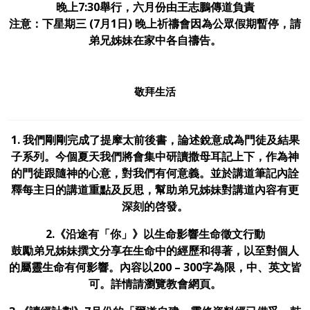
晚上7:30舉行，六月份由王志鵬傳道負責
注意：下星期三 (7月1日) 晚上祈禱會因為公眾假期暫停，請
弟兄姊妹在家中各自禱告。
敬拜生活
1. 我們剛剛完成了提摩太前後書，論述銳意成為門徒及結果
子系列。今個夏天我們將會集中研讀撒母耳記上下，作為神
的門徒跟隨神的心意，對我們有何意義。並於講道筆記內詮
釋每主日的講道重點及反思，幫助弟兄姊妹對講道內容有更
深刻的啓發。
2.《沿途有「你」》以生命影響生命徵文行動
鼓勵弟兄姊妹撰文分享在生命中的經歷和得著，以至對個人
的屬靈生命有何影響。內容以200 – 300字為限，中、英文皆
可。詳情請瀏覽教會網頁。