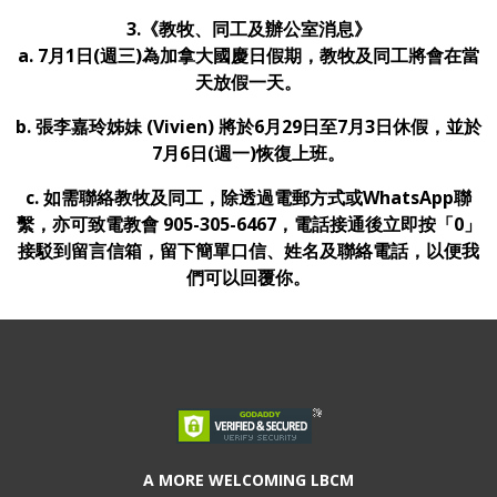
3.《教牧、同工及辦公室消息》
a. 7
月
1
日
(
週三
)
為加拿大國慶日假期，教
牧及同工將會在當
天放假一天。
b.
張李嘉玲姊妹
(Vivien)
將於
6
月
29
日至
7
月
3
日休假，
並於
7
月
6
日
(
週一
)
恢復上班。
c. 如需聯絡教牧及同工，除透過電郵方式或WhatsApp聯
繫，亦可致電教會 905-305-6467，電話接通後立即按「0」
接駁到留言信箱，留下簡單口信、姓名及聯絡電話，以便我
們可以回覆你。
A MORE WELCOMING LBCM