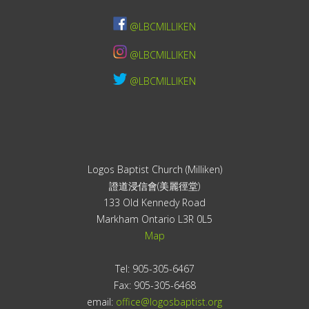
@LBCMILLIKEN
@LBCMILLIKEN
@LBCMILLIKEN
Logos Baptist Church (Milliken)
證道浸信會(美麗徑堂)
133 Old Kennedy Road
Markham Ontario L3R 0L5
Map
Tel: 905-305-6467
Fax: 905-305-6468
email:
office@logosbaptist.org