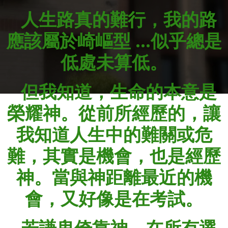
人生路真的難行，我的路
應該屬於崎嶇型 …似乎總是
低處未算低。
但我知道，生命的本意是
榮耀神。從前所經歷的，讓
我知道人生中的難關或危
難，其實是機會，也是經歷
神。當與神距離最近的機
會，又好像是在考試。
若謙卑倚靠神，在所有選