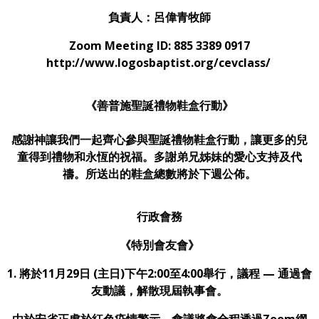
負責人：呂偉青牧師
Zoom Meeting ID: 885 3389 0917
http://www.logosbaptist.org/cevclass/
《善普施聖誕禮物鞋盒行動》
感謝神讓我們一起齊心參與聖誕禮物鞋盒行動，讓更多的兒
童得到禮物和永恆的祝福。多謝弟兄姊妹的愛心支持及代
禱。所送出的鞋盒總數將於下週公佈。
行政會務
《特別會友會》
1. 將於11月29日 (主日)下午2:00至4:00舉行，議程 — 通過會
友動議，解散現屆執事會。
由於安省正處於紅色疫情警示，會議將會全程透過Zoom網