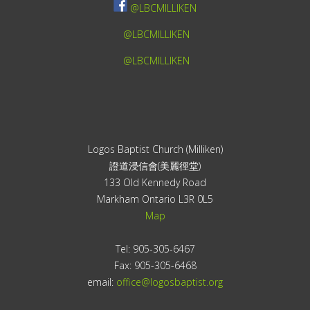
@LBCMILLIKEN
@LBCMILLIKEN
@LBCMILLIKEN
Logos Baptist Church (Milliken)
證道浸信會(美麗徑堂)
133 Old Kennedy Road
Markham Ontario L3R 0L5
Map
Tel: 905-305-6467
Fax: 905-305-6468
email:
office@logosbaptist.org