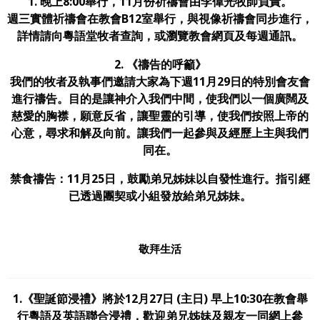
1. 晚上8:00舉行，11月份祈禱會由李偉光牧師負責。
週三實體祈禱會在教會B12室舉行，與視像祈禱會同步進行，
詳情請向粵語堂牧者查詢，或瀏覽教會網頁及每週通訊。
2.
《禱告的呼籲》
我們的牧者及執事們邀請大家為下週11月29日的特別會友會
進行禱告。目的是讓神介入我們中間，使我們以一個廣闊及
慈愛的胸襟，願意反省，讓聖靈的引導，使我們按照上帝的
心意，尋求和解及向前。讓我們一起參與及經歷上主與我們
同在。
禁食禱告：
11
月
25
日，鼓勵弟兄姊妹以自發性進行。指引經
已透過團契或小組發放給弟兄姊妹
。
敬拜生活
1.《聖誕節浸禮》將於12月27日 (主日) 早上10:30在教會舉
行粵語及英語聯合浸禮，歡迎弟兄姊妹及親友一同網上參