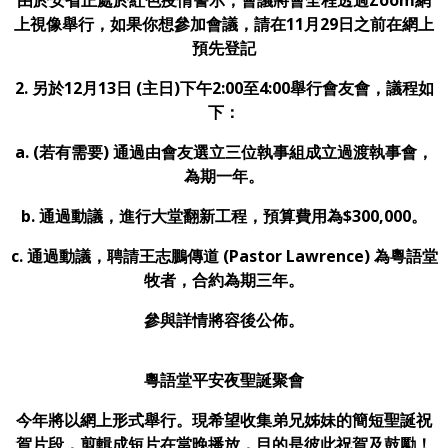
上視像舉行，如果你想參加會議，請在11月29日之前在網上
預先登記
2. 另於12月13日 (主日)下午2:00至4:00舉行會友會，議程如
下：
a. (若有需要) 通過由會友選立三位執事組成立過渡執事會，
為期一年。
b. 通過動議，進行大堂翻新工程，預算費用為$300,000。
c. 通過動議，聘請王志鵬傳道 (Pastor Lawrence) 為粵語堂
牧者，合約為期三年。
參與詳情將容後公佈。
粵語堂平安夜聖誕聚會
今年將以網上形式舉行。現希望收集弟兄姊妹的簡短聖誕祝
賀片段，剪輯成短片在當晚播放，目的是彼此祝賀及鼓勵！