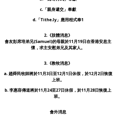
c.「親身遞交」奉獻
d.「Tithe.ly」應用程式奉1
2.
《肢體消息》
會友彭席培弟兄(Samuel)的母親於11月19日在香港安息主
懷，求主安慰弟兄及其家人
。
3.《教牧消息》
a. 趙舜民牧師將於11月3日至12月1日休假，於12月2日恢復
上班。
b. 李惠容傳道將於11
月24
至27
日休假，於11
月28
日恢復上
班。
會外消息