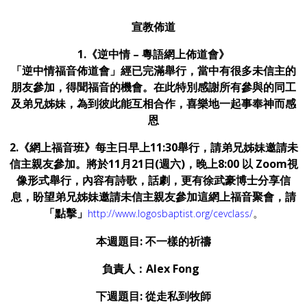
宣教佈道
1.《逆中情 – 粵語網上佈道會》
「逆中情福音佈道會」經已完滿舉行，當中有很多未信主的
朋友參加，得聞福音的機會。在此特別感謝所有參與的同工
及弟兄姊妹，為到彼此能互相合作，喜樂地一起事奉神而感
恩
2.《網上福音班》每主日早上
11:30
舉行，請弟兄姊妹邀請未
信主親友參加。
將於11
月21
日(
週六)
，晚上8:00
以 Zoom
視
像形式舉行，內容有詩歌，話劇，更有徐武豪博士分享信
息，盼望弟兄姊妹邀請未信主親友參加這網上福音聚會，請
「
點擊」
。
http://www.logosbaptist.org/cevclass/
本週題目: 不一樣的祈禱
負責人：Alex Fong
下週題目: 從走私到牧師