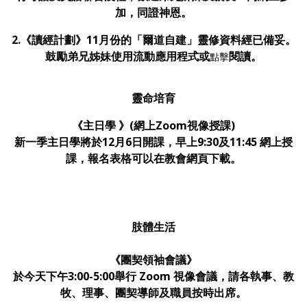
加，同證神恩。
2.《讀經計劃》11月份的「爾道自建」靈修資料經已備妥。
鼓勵弟兄姊妹使用流動應用程式或
閱讀
。
點擊
靈命培育
《主日學 》(網上Zoom視像授課)
新一季主日學將於12月6日開課，早上9:30及11:45 網上授
課，報名表格可以在教會網頁下載。
肢體生活
《團契領袖會議》
於今天
下午3:00-5:00舉行 Zoom 視像會議，請各執事、教
牧、理事、團契導師及職員按時出席
。