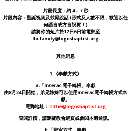
片段長度：約 4 – 7 秒
片段內容：聖誕祝賀及鼓勵說話 (形式及人數不限，歡迎以任
何語言或方言祝賀！)
請將你的短片於12日6日前電郵至
lbcfamily@logosbaptist.org
其他消息
1.《奉獻方式》
a.
「
Interac
電子轉帳」奉獻
由8月24日開始，弟兄姊妹可以使用Interac電子轉帳方式奉
獻。
電郵地址：
tithe@logosbaptist.org
查閱詳情，請瀏覽教會網頁或參閱本週通訊。
b.
「郵寄方式」奉獻