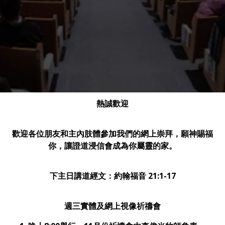
熱誠歡迎
歡迎各位朋友和主內肢體參加我們的網上崇拜，願神賜福
你，讓證道浸信會成為你屬靈的家。
下主日講道經文
：約翰福音 21:1-17
週三實體及網上視像祈禱會