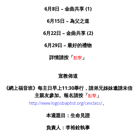
6月8日 – 金曲共享 (1)
6月15日 – 為父之道
6月22日 – 金曲共享 (2)
6月29日 – 最好的禮物
詳情請按「
」
點擊
宣教佈道
《網上福音班》每主日早上
11:30
舉行，請弟兄姊妹邀請未信
主親友參加。報名請按「
」
點擊
。
http://www.logosbaptist.org/cevclass/
本週題目：生命見證
負責人：李裕銓執事