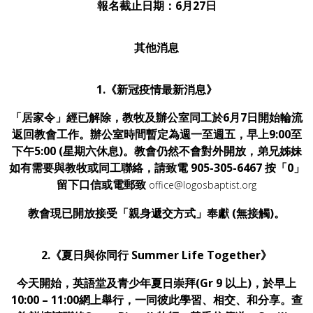
報名截止日期：6月27日
其他消息
1.《新冠疫情最新消息》
「居家令」經已解除，教牧及辦公室同工於6月7日開始輪流
返回教會工作。辦公室時間暫定為週一至週五，早上9:00至
下午5:00 (星期六休息)。教會仍然不會對外開放，弟兄姊妹
如有需要與教牧或同工聯絡，請致電 905-305-6467 按「0」
留下口信或電郵致
office@logosbaptist.org
教會現已開放接受「親身遞交方式」奉獻 (無接觸)。
2.《夏日與你同行 Summer Life Together》
今天開始，英語堂及青少年
夏日崇拜(Gr 9 以上)，於早上
10:00 – 11:00網上舉行，一同彼此學習、相交、和分享。查