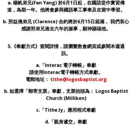
a. 楊帆弟兄(Fan Yang) 於6月1日起，在國語堂作實習傳
道，為期一年。他將會參與國語事工事奉及在當中學習。
b. 邢益僑弟兄 (Clarence) 合約將於6月15日屆滿， 我們衷心
感謝邢弟兄過去六年的服事，願神賜福他。
5.《奉獻方式》查閱詳情，請瀏覽教會網頁或參閱本週通
訊。
a.
「
Interac
電子轉帳」奉獻
請使用Interac電子轉帳方式奉獻。
電郵地址：
tithe@logosbaptist.org
b. 如選擇「郵寄支票」奉獻，支票抬頭為： Logos Baptist
Church (Milliken)
c.
「Tithe.ly」應用程式奉獻
d.「親身遞交」奉獻