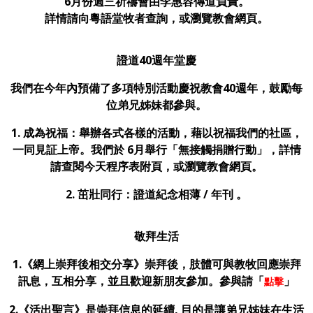
6月份週三祈禱會由李惠容傳道負責。
詳情請向粵語堂牧者查詢，或瀏覽教會網頁。
證道40週年堂慶
我們在今年內預備了多項特別活動慶祝教會40週年，鼓勵每
位弟兄姊妹都參與。
1. 成為祝福：舉辦各式各樣的活動，藉以祝福我們的社區，
一同見証上帝。我們於 6月舉行「無接觸捐贈行動」，詳情
請查閱今天程序表附頁，或瀏覽教會網頁。
2. 茁壯同行：證道紀念相薄 / 年刊 。
敬拜生活
1.
《網上崇拜後相交分享》崇拜後，肢體可
與教牧回應崇拜
訊息，互相分享，並且歡迎新朋友參加。
參與請
「
」
點擊
2.《活出聖言》是崇拜信息的延續, 目的是讓弟兄姊妹在生活