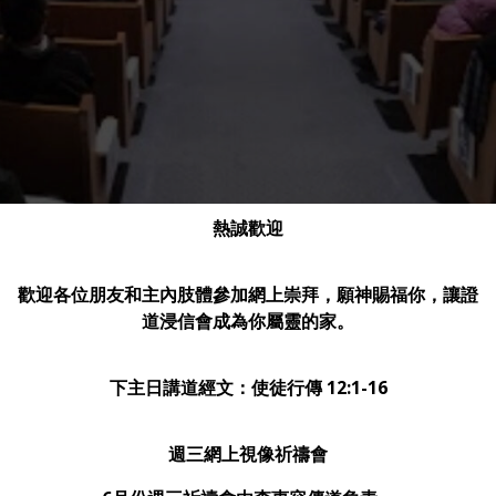
熱誠歡迎
歡迎各位朋友和主內肢體參加網上崇拜，願神賜福你，讓證
道浸信會成為你屬靈的家。
下主日講道經文
：使徒行傳 12:1-16
週三網上視像祈禱會