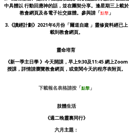
中具體以 行動回應神的話，並在團契分享。逢星期三上載於
教會網頁及各電子社交媒體。
參與請「
」
點擊
3.《讀經計劃》2021年6月份「爾道自建 」靈修資料經已上
載到教會網頁。
靈命培育
《新一季主日學 》今天開課，早上9:30及11:45 網上Zoom
授課，詳情請瀏覽教會網頁，或查閱今天的程序表附頁。
下載報名表格請按「
」
點擊
肢體生活
《週二晚靈裏同行》
六月主題：