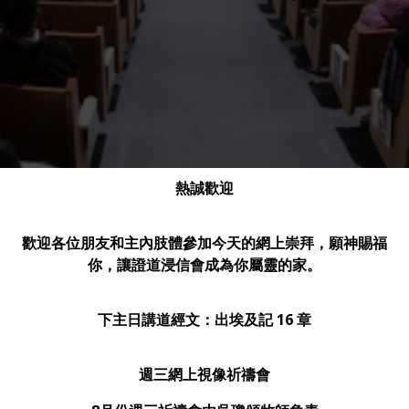
熱誠歡迎
歡迎各位朋友和主內肢體參加今天的網上崇拜，願神賜福
你，讓證道浸信會成為你屬靈的家
。
下主日講道經文
：出埃及記 16 章
週三網上視像祈禱會