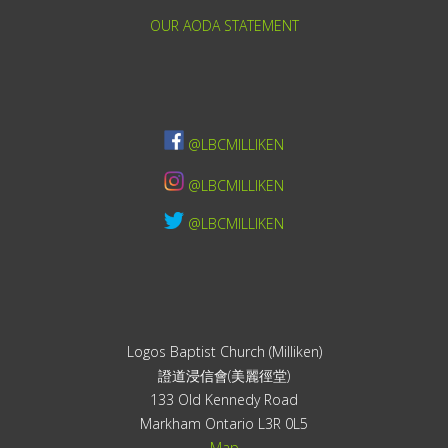
OUR AODA STATEMENT
@LBCMILLIKEN
@LBCMILLIKEN
@LBCMILLIKEN
Logos Baptist Church (Milliken)
證道浸信會(美麗徑堂)
133 Old Kennedy Road
Markham Ontario L3R 0L5
Map