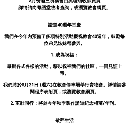
8月份週三祈禱會由吳瓊頌牧師負責
詳情請向粵語堂牧者查詢，或瀏覽教會網頁。
證道40週年堂慶
我們在今年內預備了多項特別活動慶祝教會40週年，鼓勵每
位弟兄姊妹都參與。
1. 成為祝福：
舉辦各式各樣的活動，藉以祝福我們的社區，一同見証上
帝。
我們將於8月21日 (週六)在教會停車場舉行賣物會。詳情請參
閱程序表附頁，或瀏覽教會網頁。
2. 茁壯同行：將於今年秋季製作證道紀念相薄/年刊
。
敬拜生活