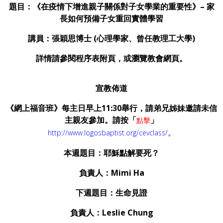
題目：《在疫情下增進親子關係對子女學業的重要性》
– 家
長如何預備子女重回實體學習
講員：張穎思博士
(心理學家、曾任教理工大學)
詳情請參閱程序表附頁，或瀏覽教會網頁。
宣教佈道
《網上福音班》每主日早上
11:30
舉行，請弟兄姊妹邀請未信
主親友參加。請按「
」
點擊
。
http://www.logosbaptist.org/cevclass/
本週題目：耶穌點解要死？
負責人：Mimi Ha
下週題目：生命見證
負責人：Leslie Chung