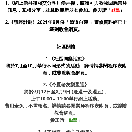
1.
《網上崇拜後相交分享》崇拜後，肢體可
與教牧回應崇拜
訊息，互相分享，並且歡迎新朋友參加。
參與請
「
」
點擊
2.《讀經計劃》2021年8月份「爾道自建 」靈修資料經已上
載到教會網頁。
社區關懷
1.《社區同樂活動》
將於7月至10月舉行不同形式的活動，詳情請參閱程序表附
頁，或瀏覽教會網頁。
2.
《
今夏老友樂盈迎
》
將於7月12日至8月9日 (逢週一及週五)，
上午10:00 – 11:00舉行網上活動。
費用全免，不需報名。詳情請參閱崇拜程序表附頁，或瀏覽
教會網頁。
參加請「
」
點擊
3.
《下厨樂 ~ 愛主又愛煮
》