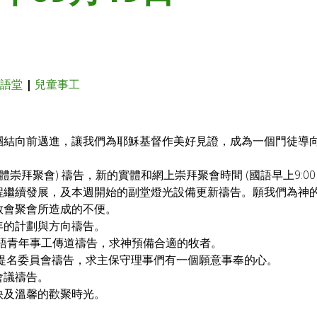
英語堂
|
兒童事工
團結向前邁進，讓我們為耶穌基督作美好見證，成為一個門徒導
拜聚會) 禱告，新的實體和網上崇拜聚會時間 (國語早上9:00，粵語
程繼續發展，及本週開始的副堂燈光設備更新禱告。願我們為神
教會聚會所造成的不便。
年的計劃與方向禱告
。
語青年事工傳道禱告，求神預備合適的牧者。
事提名委員會禱告，求主保守理事們有一個願意事奉的心。
會議禱告。
快及溫馨的歡聚時光。