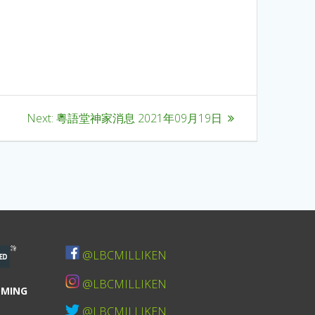
Next:
粵語堂神家消息 2021年09月19日
@LBCMILLIKEN
@LBCMILLIKEN
OMING
@LBCMILLIKEN