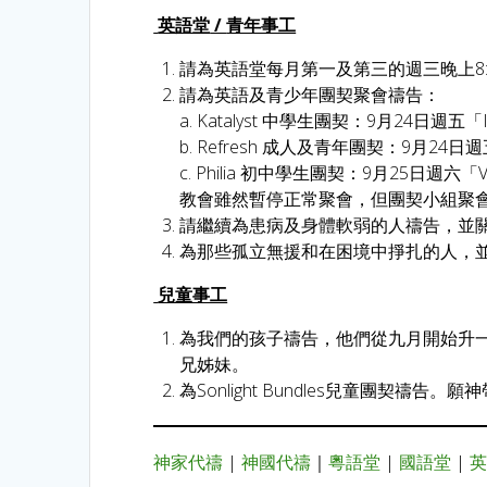
英語堂
/
青年事工
請為英語堂每月第一及第三的週三晚上8
請為英語及青少年團契聚會禱告：
a. Katalyst 中學生團契：9月24日週五「In Pe
b. Refresh 成人及青年團契：9月24
c. Philia 初中學生團契：9月25日週六「Virtu
教會雖然暫停正常聚會，但團契小組聚
請繼續為患病及身體軟弱的人禱告，並
為那些孤立無援和在困境中掙扎的人，
兒童事工
為我們的孩子禱告，他們從九月開始升
兄姊妹。
為Sonlight Bundles兒童團
神家代禱
|
神國代禱
｜
粵語堂
|
國語堂
|