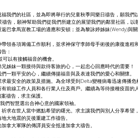
祝福我們的社區，並為即將舉行的兒童秋季同樂日禱告，願我們
願景禱告，願神幫助我們從我們所建立的展望我們的鄰里社區，以
馬宣教工場的適應和安頓；並為黎詠婷姊妹(Wendy)與關海山弟兄(K
神帶領各項籌備工作順利，並求神保守李師母手術後的康復進程
禱告：
，並可以有接觸福音的機會。
起弟兄姊妹一顆接待與款待客旅的心，一起忠心回應時代的需要！
我們一顆平安的心，繼續傳揚福音與及表達我們的愛心和關懷。
謀求最安全的政策及措施。為全球受到Delta變種病毒迅速傳播
的所有前線工作人員和各行業人仕及商戶。繼續為等待接種疫苗的
個案禱告，求主保護。
賜我們智慧選出合神心意的國家領袖。
，祈求在世人當中燃點希望的曙光。求主讓我們與別人分享希望
為海地大地震的災後重建工作禱告。
幫助加拿大軍隊的傳譯員安全抵達加拿大禱告。
。