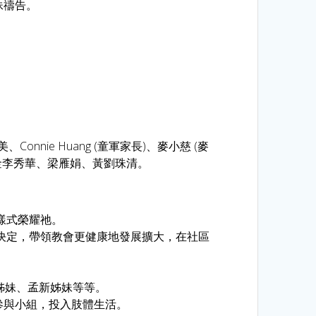
妹禱告。
Connie Huang (童軍家長)、麥小慈 (麥
lia)、金李秀華、梁雁娟、黃劉珠清。
樣式榮耀祂。
決定，帶領教會更健康地發展擴大，在社區
坪仙姊妹、孟新姊妹等等。
參與小組，投入肢體生活。