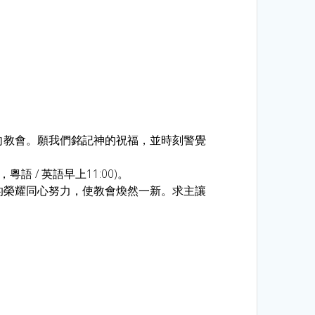
向教會。願我們銘記神的祝福，並時刻警覺
 / 英語早上11:00)。
的榮耀同心努力，使教會煥然一新。求主讓