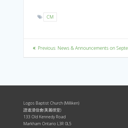
CM
Previous:
News & Announcements on Septe
Logos Baptist Church (Milliken)
證道浸信會(美麗徑堂)
133 Old Kennedy Road
Markham Ontario L3R 0L5