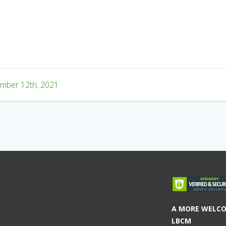
mber 12th, 2021
A MORE WELC
LBCM