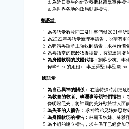
d. 為近日發生的針對穆斯林衝擊事件
e. 為世界各地的政局動盪禱告。
粵語堂
為粵語堂教牧同工及理事們就2021年
為2022年粵語堂新理事禱告，盼望有
為聘請粵語堂主領牧師禱告，求神預備
為粵語堂的按齡牧養禱告，盼望達到培
為身體軟弱的肢體代禱：
劉蘇少杭、李偉明師
偉峰Alex 的姐姐)、李丘舜堅 (李聖康 Ri
國語堂
為自己與神的關係：
在這特殊時期把危
為教會的牧者、執理事等領袖們禱告：
像明燈照亮，將神國的美好顯於世人面
為失業的人禱告：
求神讓弟兄姊妹忍耐
為身體軟弱的禱告：
林麗玉姊妹、林雅萍姊
為小組的建立禱告，求主保守已經參加