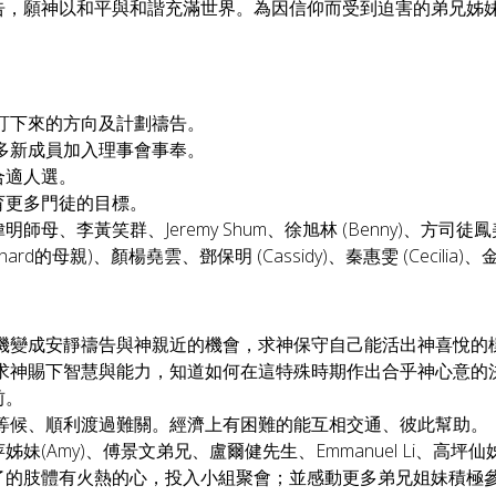
禱告，願神以和平與和諧充滿世界。為因信仰而受到迫害的弟兄姊
所訂下來的方向及計劃禱告。
更多新成員加入理事會事奉。
合適人選。
育更多門徒的目標。
母、李黃笑群、Jeremy Shum、徐旭林 (Benny)、方司徒鳳美、
chard的母親)、顏楊堯雲、鄧保明 (Cassidy)、秦惠雯 (Ceci
機變成安靜禱告與神親近的機會，求神保守自己能活出神喜悅的
求神賜下智慧與能力，知道如何在這特殊時期作出合乎神心意的
前。
等候、順利渡過難關。經濟上有困難的能互相交通、彼此幫助。
妹(Amy)、傅景文弟兄、盧爾健先生、Emmanuel Li、高
了的肢體有火熱的心，投入小組聚會；並感動更多弟兄姐妹積極