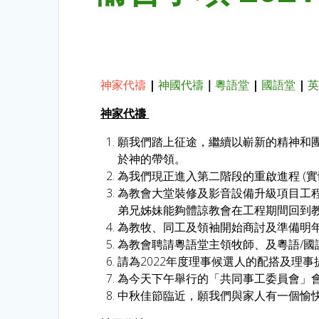
神家代禱
|
神國代禱
｜
粵語堂
|
國語堂
|
神家代禱
願我們踏上征途，繼續以嶄新的精神和
於神的帶領。
為我們現正進入第二階段的重啟進程 (實體崇
為教會大堂裝修及影音設備升級項目工
弟兄姊妹能夠體諒教會在工程期間回到
為教牧、同工及領袖開始商討及準備明
為教會聘請粵語堂主領牧師、及粵語/國
請為2022年度理事候選人的配搭及理
為今天下午舉行的「共同事工委員會」
中秋佳節臨近，願我們與家人有一個愉