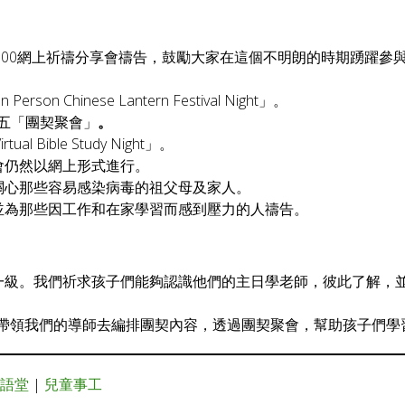
:00網上祈禱分享會禱告，鼓勵大家在這個不明朗的時期踴躍參
rson Chinese Lantern Festival Night」。
日週五「團契聚會」
。
al Bible Study Night」。
會仍然以網上形式進行。
關心那些容易感染病毒的祖父母及家人。
並為那些因工作和在家學習而感到壓力的人禱告。
一級。我們祈求孩子們能夠認識他們的主日學老師，彼此了解，
契禱告。願神帶領我們的導師去編排團契內容，透過團契聚會，幫助孩子們
英語堂
|
兒童事工