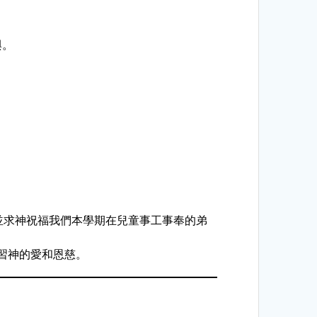
與。
並求神祝福我們本學期在兒童事工事奉的弟
學習神的愛和恩慈。