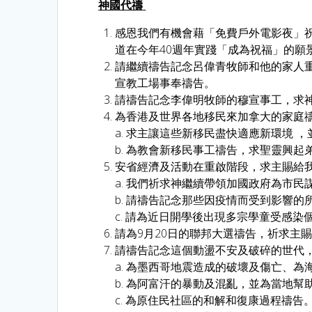
神國代禱
感恩我們有機會藉「免費戶外電影夜」
道在今年40週年實踐「成為祝福」的
請繼續禱告記念呂偉青牧師和他的家人重返巴拿
宣教工場事奉禱告。
請禱告記念李偉明牧師的穆宣事工，求
為香港及世界各地移民來加拿大的家庭
a. 求主讓這些新移民盡快適應新環境 
b. 為教會新移民事工禱告，求聖靈興
安省經濟及活動在重啟階段，求主賜給
a. 我們祈求神繼續帶領加國政府為市民
b. 請禱告記念那些因疫情而受到影響
c. 請為近日開學後出現多宗學童受感染
請為9月20日的聯邦大選禱告，祈求主
請禱告記念這個動盪不安及破碎的世代
a. 為墨西哥地震造成的破壞及傷亡、
b. 為阿富汗的暴動及混亂，並為當地
c. 為原住民社區的和解和復康過程禱告