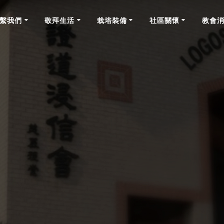
繫我們
敬拜生活
栽培裝備
社區關懷
教會
禱告事項 2021年09月19日