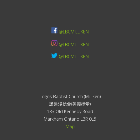
@LBCMILLIKEN
@LBCMILLIKEN
@LBCMILLIKEN
Logos Baptist Church (Milliken)
證道浸信會(美麗徑堂)
133 Old Kennedy Road
Markham Ontario L3R 0L5
Map