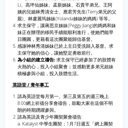
Li、高坪仙姊妹、孟新姊妹、石貴平弟兄、王阿
姨的兒媳林秀清女士、應君芳先生(Terry弟兄的父
親)、林盧麗筠姊妹(Yolanda姊妹的媽媽) 等等。
求主保守，讓蔣思京姊妹(Peggy Jiang)的媽媽和妹
妹正在辦理的移民手續能順利進行，使她們能早
日團圓，更藉着這次團聚能歸信基督。
感謝神林秀清姊妹已於上主日受洗歸入基督。求
主保守她的信心，讓她堅定勇敢前行。
為小組的建立禱告:
求主保守已經參加了的肢體有
火熱的心，投入小組聚會；並感動更多弟兄姐妹
積極參與小組，投入肢體生活。
英語堂
/
青年事工
請為英語堂每月第一、第三及第五的週三晚上
8:00網上祈禱分享會禱告，鼓勵大家在這個不明
朗的時期踴躍參與。
請為英語及青少年團契聚會禱告:
a. Katalyst 中學生團契：1月7日週五「網上團契