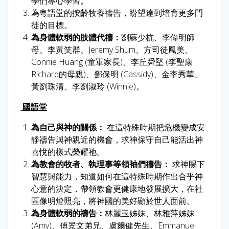
學們專心學習。
為粵語堂的按齡牧養禱告，盼望達到培育更多門
徒的目標。
為身體軟弱的肢體代禱：
劉蘇少杭、李偉明師
母、李黃笑群、Jeremy Shum、方司徒鳳美、
Connie Huang (童軍家長)、李丘舜堅 (李聖康
Richard的母親)、鄧保明 (Cassidy)、金李秀華、
黃劉珠清、李劉淑玲 (Winnie)。
國語堂
為自己與神的關係：
在這特殊時期把危機變成安
靜禱告與神親近的機會，求神保守自己能活出神
喜悅的樣式榮耀祂。
為教會的牧者、執理事等領袖們禱告：
求神賜下
智慧與能力，知道如何在這特殊時期作出合乎神
心意的決定，帶領教會更健康地發展擴大，在社
區像明燈照亮，將神國的美好顯於世人面前。
為身體軟弱的禱告：
林麗玉姊妹、林雅萍姊妹
(Amy)、傅景文弟兄、盧爾健先生、Emmanuel