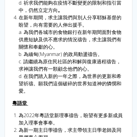
d. 祈求我們能夠在疫情不斷變更的限制和指引當
中，仍然立定方向
。
在新年期間，求主讓我們與別人分享耶穌基督的
盼望，向有需要的人伸出援手。
a. 為我們各城市的食物銀行在新年期間面對食物
供應短缺及供不應求的情況禱告，求主讓我們有
關懷和奉獻的心。
b. 為緬甸(Myanmar) 的政局動盪禱告。
c. 請繼續為原住民社區的和解與復康過程禱告，
求神讓我們有一顆顧念他們的心。
d. 在我們踏入新的一年之際，為世界的更新和希
望祈禱。願我們這個破碎的世界知道神的憐憫和
愛。
粵語堂
為2022年粵語堂新理事禱告，盼望有更多新成員
加入理事會事奉。
為新一期主日學禱告，求主帶領主日學老師及同