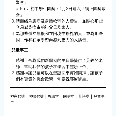
聚會」
b. Philia 初中學生團契：1月8日週六「網上團契聚
會」
請繼續為患病及身體軟弱的人禱告，並關心那些
容易感染病毒的祖父母及家人。
為那些孤立無援和在困境中掙扎的人，並為那些
因工作和在家學習而感到壓力的人禱告。
兒童事工
感謝上帝為我們新學期的主日學提供了足夠的老
師，幫助我們的孩子在學習中體驗上帝。
感謝神讓兒童可以在聖誕回來實體崇拜，讓孩子
們有寶貴的機會歡聚一堂慶祝耶穌誕生。
|
｜
|
|
|
神家代禱
神國代禱
粵語堂
國語堂
英語堂
兒童事
工