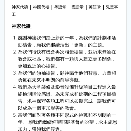
|
｜
|
|
|
神家代禱
神國代禱
粵語堂
國語堂
英語堂
兒童事
工
神家代禱
感謝神讓我們踏上新的一年，為我們的計劃和活
動禱告，願我們繼續活出「更新」的主題。
為我們很快有機會再次相聚禱告，並祈求無論在
教會或社區，我們都有一顆與人建立更多關係，
更加親近的心禱告。
為我們的領袖禱告，願神賜予他們智慧、力量和
勇氣在未來不明朗的前境導航
。
我們為大堂裝修及影音設備升級項目工程進入最
終檢測階段感恩。為未完成和延期的工程項目禱
告。求神保守各項工程可以如期完成，讓我們可
以成為一個更加親善的教會。
當我們面對著各種不同形式的挑戰和不明朗的一
年。 願我們繼續仰望耶穌基督的盼望，求主施恩
加力，帶領我們渡過。