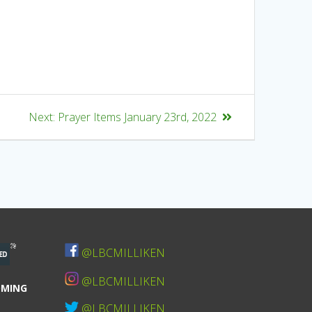
Next:
Prayer Items January 23rd, 2022
@LBCMILLIKEN
@LBCMILLIKEN
OMING
@LBCMILLIKEN