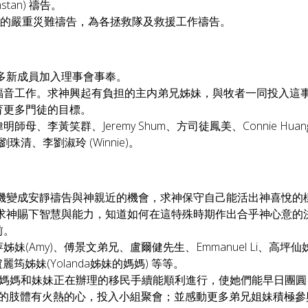
tan) 禱告。
嘯所造成的嚴重災難禱告，為各拯救隊及救援工作禱告。
更多新成員加入理事會事奉。
福音工作。求神興起有負担的主内弟兄姊妹，與牧者一同投入這
育更多門徒的目標。
母、李黃笑群、Jeremy Shum、方司徒鳳美、Connie Huang
劉珠清、李劉淑玲 (Winnie)。
機變成安靜禱告與神親近的機會，求神保守自己能活出神喜悅的
求神賜下智慧與能力，知道如何在這特殊時期作出合乎神心意的
前。
姊妹(Amy)、傅景文弟兄、盧爾健先生、Emmanuel Li、高
麗筠姊妹(Yolanda姊妹的媽媽) 等等。
iang)的媽媽和妹妹正在辦理的移民手續能順利進行，使她們能早日
的肢體有火熱的心，投入小組聚會；並感動更多弟兄姐妹積極參