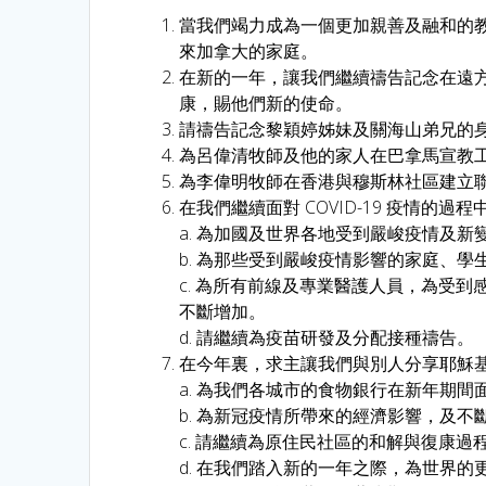
當我們竭力成為一個更加親善及融和的
來加拿大的家庭。
在新的一年，讓我們繼續禱告記念在遠
康，賜他們新的使命。
請禱告記念黎穎婷姊妹及關海山弟兄的身體
為呂偉清牧師及他的家人在巴拿馬宣教
為李偉明牧師在香港與穆斯林社區建立
在我們繼續面對 COVID-19 疫情
a. 為加國及世界各地受到嚴峻疫情及新變
b. 為那些受到嚴峻疫情影響的家庭、
c. 為所有前線及專業醫護人員，為受
不斷增加。
d. 請繼續為疫苗研發及分配接種禱告。
在今年裏，求主讓我們與別人分享耶穌
a. 為我們各城市的食物銀行在新年期
b. 為新冠疫情所帶來的經濟影響，及
c. 請繼續為原住民社區的和解與復康
d. 在我們踏入新的一年之際，為世界