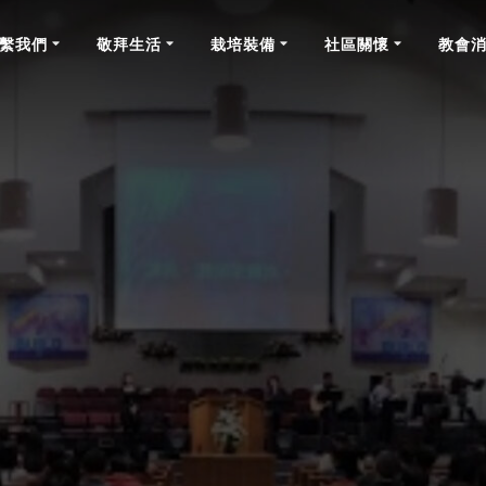
繫我們
敬拜生活
栽培裝備
社區關懷
教會
禱告事項 2022年1月23日