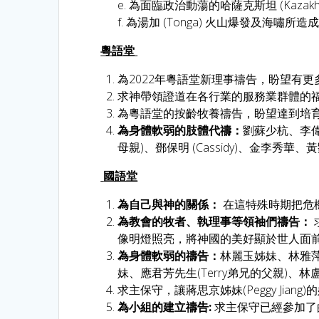
e. 為面臨政治動蕩的哈薩克斯坦 (Kazakhs
f. 為湯加 (Tonga) 火山爆發及海
粵語堂
為2022年粵語堂新理事禱告，盼望有
求神帶領證道在各行業的服務業群體的
為粵語堂的按齡牧養禱告，盼望達到培
為身體軟弱的肢體代禱：
劉蘇少杭、李偉明師
母親)、鄧保明 (Cassidy)、金李秀華、黃
國語堂
為自己與神的關係：
在這特殊時期把危
為教會的牧者、執理事等領袖們禱告：
像明燈照亮，將神國的美好顯於世人面
為身體軟弱的禱告：
林麗玉姊妹、林雅萍
妹、應君芳先生(Terry弟兄的父親)、林盧
求主保守，讓蔣思京姊妹(Peggy J
為小組的建立禱告:
求主保守已經參加了