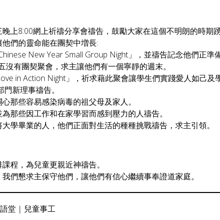
晚上8:00網上祈禱分享會禱告，鼓勵大家在這個不明朗的時期
他們的靈命能在團契中増長:
Chinese New Year Small Group Night」，並禱告記念他
28日週五沒有團契聚會，求主讓他們有一個寧靜的週末。
六「Love in Action Night」，祈求藉此聚會讓學生們實踐愛人
各部門新理事禱告。
關心那些容易感染病毒的祖父母及家人。
並為那些因工作和在家學習而感到壓力的人禱告。
將大學畢業的人，他們正面對生活的種種挑戰禱告，求主引領。
排課程，為兒童更親近神禱告。
，我們懇求主保守他們，讓他們有信心繼續事奉證道家庭。
英語堂
|
兒童事工