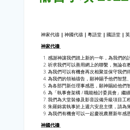
神家代禱
|
神國代禱
｜
粵語堂
|
國語堂
|
神家代禱
感謝神讓我們踏上新的一年，為我們的
祈求我們可以善用網上的聯繫，無論在
為我們可以有機會再次相聚並保守我們
為我們的領袖禱告，願神賜予他們智慧
為各部門新任理事感恩，願神賜給他們
為「執事會架構 / 職能檢討委員會」
我們為大堂裝修及影音設備升級項目工
朱羅錦裳執事於上週六安息主懷，請為
為我們有機會可以一起慶祝農曆新年感
神國代禱