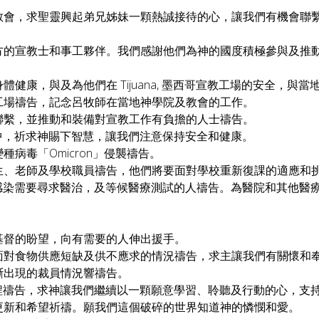
教會，求聖靈興起弟兄姊妹一顆熱誠接待的心，讓我們有機會聯繫
方的宣教士和事工夥伴。我們感謝他們為神的國度積極參與及推
健康，與及為他們在 Tijuana, 墨西哥宣教工場的安全，與
工場禱告，記念呂牧師在當地神學院及教會的工作。
聯繫，並推動和裝備對宣教工作有負擔的人士禱告。
的過程中，祈求神賜下智慧，讓我們注意保持安全和健康。
種病毒「Omicron」侵襲禱告。
學生、老師及學校職員禱告，他們將要面對學校重新復課的適應和
到感染需要尋求醫治，及等候醫療測試的人禱告。為醫院和其他醫
基督的盼望，向有需要的人伸出援手。
間面對食物供應短缺及供不應求的情況禱告，求主讓我們有關懷和
不斷出現的裁員情況響禱告。
過程禱告，求神讓我們繼續以一顆願意學習、聆聽及行動的心，支
的更新和希望祈禱。願我們這個破碎的世界知道神的憐憫和愛。