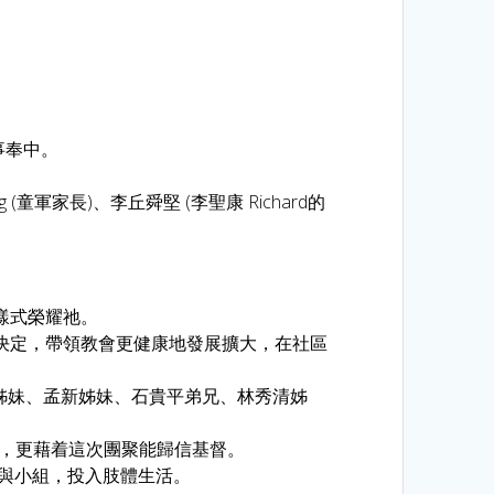
事奉中。
 (童軍家長)、李丘舜堅 (李聖康 Richard的
樣式榮耀祂。
決定，帶領教會更健康地發展擴大，在社區
坪仙姊妹、孟新姊妹、石貴平弟兄、林秀清姊
團圓，更藉着這次團聚能歸信基督。
與小組，投入肢體生活。