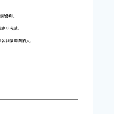
踴躍參與。
們正準備終期考試。
如己及學習關懷周圍的人。