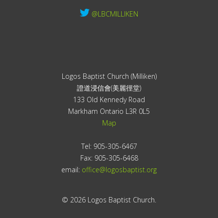
@LBCMILLIKEN
Logos Baptist Church (Milliken)
證道浸信會(美麗徑堂)
133 Old Kennedy Road
Markham Ontario L3R 0L5
Map
Tel: 905-305-6467
Fax: 905-305-6468
email:
office@logosbaptist.org
© 2026 Logos Baptist Church.