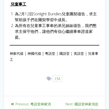
兒童事工
為2月12日Sonlight Bundles兒童團契禱告，求主
幫助孩子們在團契學習中成長。
為所有在兒童事工事奉的弟兄姊妹禱告，我們懇
求主保守他們，讓他們有信心繼續事奉證道家
庭。
|
｜
|
|
|
神家代禱
神國代禱
粵語堂
國語堂
英語堂
兒童事
工
CM
Previous:
粵語堂神家消
Next:
國語堂神家消息