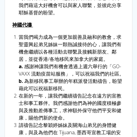
我們藉這大好機會可以與家人聯繫，並彼此分享
耶穌基督的盼望。
神國代禱
當我們竭力成為一個更加親善及融和的教會，求
聖靈興起弟兄姊妹一顆熱誠接待的心，讓我們有
機會繼續以各種活動去聯繫及接觸新朋友、鄰
居，並從香港/各地移民來加拿大的家庭。
a.
感謝神讓我們有機會透過上週六舉行的「GO-
VAXX 流動疫苗站服務」，可以祝福我們的社區。
b.
為新移民事工舉辦的年糕派發活動禱告，盼望
藉此可以祝福新移民。
在新的一年，讓我們繼續禱告記念在遠方的宣教
士和事工夥伴。我們感謝他們為神的國度積極參
與及推動差傳事工，求神額外保守他們平安和健
康，賜他們新的使命。
請禱告記念黎穎婷姊妹及關海山弟兄的身體健
康，與及為他們在 Tijuana, 墨西哥宣教工場的安