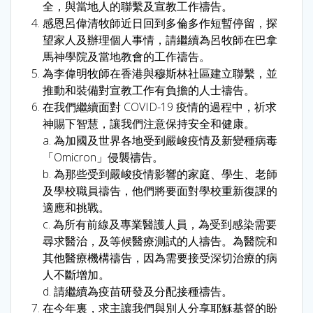
全，與當地人的聯繫及宣教工作禱告。
感恩呂偉清牧師近日回到多倫多作短暫停留，探
望家人及辦理個人事情，請繼續為呂牧師在巴拿
馬神學院及當地教會的工作禱告。
為李偉明牧師在香港與穆斯林社區建立聯繫，並
推動和裝備對宣教工作有負擔的人士禱告。
在我們繼續面對 COVID-19 疫情的過程中，祈求
神賜下智慧，讓我們注意保持安全和健康。
a. 為加國及世界各地受到嚴峻疫情及新變種病毒
「Omicron」侵襲禱告。
b. 為那些受到嚴峻疫情影響的家庭、學生、老師
及學校職員禱告，他們將要面對學校重新復課的
適應和挑戰。
c. 為所有前線及專業醫護人員，為受到感染需要
尋求醫治，及等候醫療測試的人禱告。為醫院和
其他醫療機構禱告，因為需要接受深切治療的病
人不斷增加。
d. 請繼續為疫苗研發及分配接種禱告。
在今年裏，求主讓我們與別人分享耶穌基督的盼