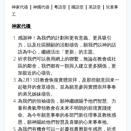
|
｜
|
|
|
神家代禱
神國代禱
粵語堂
國語堂
英語堂
兒童事
工
神家代禱
感謝神！為我們的計劃和更有意義、更具吸引
力，以及社區關顧的活動禱告，願我們以神的話
語為中心，繼續活出「更新」的主題。
祈求我們可以善用網上的聯繫，無論在教會或社
區的鄰舍，我們都有一顆與人建立更多關係，更
加親近的心禱告。
為2月13日教會恢復實體崇拜，及那些願意回來一
起敬拜的會眾禱告。並為願意參與實體崇拜事奉
的弟兄姊妹禱告。
為我們的領袖禱告，願神繼續賜予他們智慧、力
量和勇氣帶領教會在未來不明朗的前境實踐使
命。為今年願意事奉的各部門新任理事及教牧感
恩，願神賜給他們智慧及喜樂的心來事奉祂。
為我們有機會可以一起慶祝農曆新年感恩，祈求