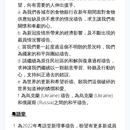
望，向有需要的人伸出援手。
a. 為我們各城市的食物銀行在新年期間面對食物
供應短缺及供不應求的情況禱告，求主讓我們有
關懷和奉獻的心。
b. 為新冠疫情所帶來的經濟影響，及不斷出現的
裁員情況響禱告。
c. 當我們要一起度過這個不明朗的景況時，我們
為國家的和平與團結禱告。
d. 請繼續為原住民社區的和解與復康過程禱告，
求神讓我們繼續以一顆願意學習、聆聽及行動的
心，支持糾正過去的錯誤。
e. 為世界的更新和希望祈禱。願我們這個破碎的
世界知道神的憐憫和愛。
f. 為烏克蘭 (Ukraine) 禱告，為烏克蘭 (Ukraine)
和俄羅斯 (Russia)之間的和平禱告。
粵語堂
為2022年粵語堂新理事禱告，盼望有更多新成員