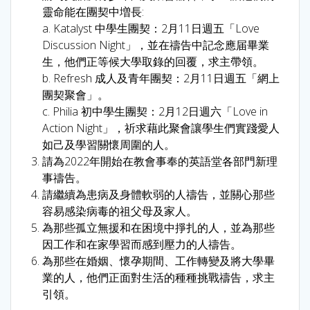
靈命能在團契中増長:
a. Katalyst 中學生團契：2月11日週五「Love
Discussion Night」，並在禱告中記念應届畢業
生，他們正等候大學取錄的回覆，求主帶領。
b. Refresh 成人及青年團契：2月11日週五「網上
團契聚會」。
c. Philia 初中學生團契：2月12日週六「Love in
Action Night」，祈求藉此聚會讓學生們實踐愛人
如己及學習關懷周圍的人。
請為2022年開始在教會事奉的英語堂各部門新理
事禱告。
請繼續為患病及身體軟弱的人禱告，並關心那些
容易感染病毒的祖父母及家人。
為那些孤立無援和在困境中掙扎的人，並為那些
因工作和在家學習而感到壓力的人禱告。
為那些在婚姻、懷孕期間、工作轉變及將大學畢
業的人，他們正面對生活的種種挑戰禱告，求主
引領。