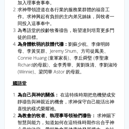
加入理事會事奉。
求神帶領證道在各行業的服務業群體的福音工
作。求神興起有負担的主内弟兄姊妹，與牧者一
同投入這事奉中。
為粵語堂的按齡牧養禱告，盼望達到培育更多門
徒的目標。
為身體軟弱的肢體代禱：
劉蘇少杭、李偉明師
母、李黃笑群、Jeremy Shum、方司徒鳳美、
Connie Huang (童軍家長)、李丘舜堅 (李聖康
Richard的母親)、金李秀華、黃劉珠清、李劉淑玲
(Winnie)、梁閃華 Astor 的母親。
國語堂
為自己與神的關係：
在這特殊時期把危機變成安
靜禱告與神親近的機會，求神保守自己能活出神
喜悅的樣式榮耀祂。
為教會的牧者、執理事等領袖們禱告：
求神賜下
智慧與能力，知道如何在這特殊時期作出合乎神