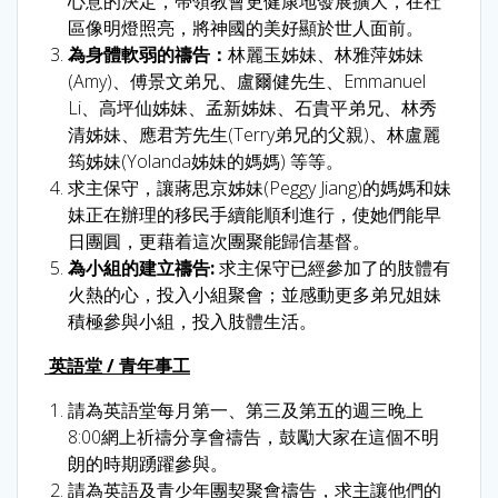
心意的決定，帶領教會更健康地發展擴大，在社
區像明燈照亮，將神國的美好顯於世人面前。
為身體軟弱的禱告：
林麗玉姊妹、林雅萍姊妹
(Amy)、傅景文弟兄、盧爾健先生、Emmanuel
Li、高坪仙姊妹、孟新姊妹、石貴平弟兄、林秀
清姊妹、應君芳先生(Terry弟兄的父親)、林盧麗
筠姊妹(Yolanda姊妹的媽媽) 等等。
求主保守，讓蔣思京姊妹(Peggy Jiang)的媽媽和妹
妹正在辦理的移民手續能順利進行，使她們能早
日團圓，更藉着這次團聚能歸信基督。
為小組的建立禱告:
求主保守已經參加了的肢體有
火熱的心，投入小組聚會；並感動更多弟兄姐妹
積極參與小組，投入肢體生活。
英語堂
/
青年事工
請為英語堂每月第一、第三及第五的週三晚上
8:00網上祈禱分享會禱告，鼓勵大家在這個不明
朗的時期踴躍參與。
請為英語及青少年團契聚會禱告，求主讓他們的