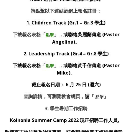
請點擊以下連結於網上報名註冊：
1.
Children Track
(Gr.1 – Gr.3 學生)
下載報名表格「
」
，或聯絡吳麗蘭傳道 (Pastor
點擊
Angelina)。
2. Leadership Track
(Gr.4 – Gr.8 學生)
下載報名表格
「
」
，或聯絡黃千信傳道 (Pastor
點擊
Mike)。
截止報名日期：
6
月
25
日
(
週六
)
查詢詳情，可瀏覽教會網頁，
請「
」
點擊
3. 學生暑期工作招聘
Koinonia Summer Camp 2022 現正招聘工作人員。
歡迎有志於兒童及社區事奉，或希望增進事工經驗者應徵。