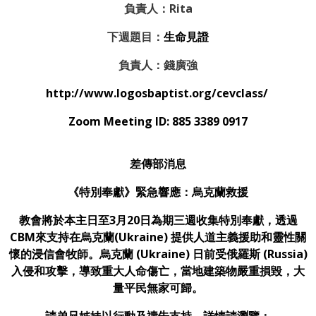
負責人：Rita
下週題目：
生命見證
負責人：錢廣強
http://www.logosbaptist.org/cevclass/
Zoom Meeting ID: 885 3389 0917
差傳部消息
《特別奉獻》緊急響應：烏克蘭救援
教會將於本主日至3月20日為期三週收集特別奉獻，透過
CBM來支持在烏克蘭(Ukraine) 提供人道主義援助和靈性關
懷的浸信會牧師。烏克蘭 (Ukraine) 日前受俄羅斯 (Russia)
入侵和攻擊，導致重大人命傷亡，當地建築物嚴重損毀，大
量平民無家可歸。
請弟兄姊妹以行動及禱告支持，詳情請瀏覽：