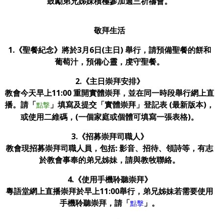
鼓勵弟兄姊妹積極參加週三祈禱會。
敬拜生活
1.《聖餐紀念》將於3月6日(主日) 舉行，請預備聖餐的餅和
葡萄汁，預備心靈，虔守聖餐。
2.《主日崇拜安排》
教會今天早上11:00 重開實體崇拜，並在同一時段舉行網上直
播。
請「
」填寫及提交「實體崇拜」登記表 (最新版本)，
點撃
或使用二維碼，(一個家庭或個體可填寫一張表格)。
3.《招募崇拜司職人》
教會現招募崇拜司職人員，包括: 影音、招待、領詩等，有志
於教會事奉的弟兄姊妹，請與教牧聯絡。
4.
《使用手機聆聽崇拜》
粵語堂網上直播崇拜於早上11:00舉行，弟兄姊妹若需要使用
手機聆聽崇拜，請「
」
。
點擊