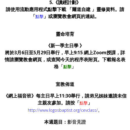
5.《讀經計劃》
請使用流動應用程式點擊下載 「爾道自建 」靈修資料。請
「
」或瀏覽教會網頁的連結。
點擊
靈命培育
《新一季主日學 》
將於3月6日至5月29日舉行，早上9:15 網上Zoom授課，詳
情請瀏覽教會網頁，或查閱今天的程序表附頁。下載報名表
格
「
」
點擊
宣教佈道
《網上福音班》每主日早上
11:30
舉行，請弟兄姊妹邀請未信
主親友參加。請按「
」
點擊
。
http://www.logosbaptist.org/cevclass/
本週題目：
影音見證