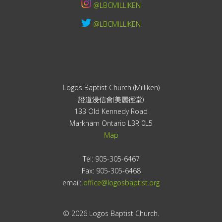
@LBCMILLIKEN
@LBCMILLIKEN
Logos Baptist Church (Milliken)
證道浸信會(美麗徑堂)
133 Old Kennedy Road
Markham Ontario L3R 0L5
Map
Tel: 905-305-6467
Fax: 905-305-6468
email:
office@logosbaptist.org
© 2026 Logos Baptist Church.