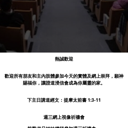
熱誠歡迎
歡迎所有朋友和主內肢體參加今天的實體及網上崇拜，願神
賜福你，讓證道浸信會成為你屬靈的家。
下主日講道經文：提摩太前書 1:3-11
週三網上視像祈禱會