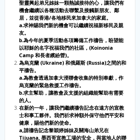
聖靈興起弟兄姊妹一顆熱誠接待的心，讓我們有
機會繼續以各種活動去聯繫及接觸新朋友、鄰
居，並從香港/各地移民來加拿大的家庭。
a.求神賜我們新的機會可以繼續祝福新移民及親
友。
b.為今年的夏季活動各項籌備工作禱告，盼望能
以耶穌的名字祝福我們的社區，(Koinonia
Camp 和長者繽紛營)。
為烏克蘭 (Ukraine) 和俄羅斯 (Russia)之間的和
平禱告。
a.為教會透過加拿大浸聯會收集的特別奉獻，作
烏克蘭的緊急救援工作禱告。
b.求主幫助，讓教會及支援的組織能幫助有需要
的人。
在新的一年，讓我們繼續禱告記念在遠方的宣教
士和事工夥伴。我們祈求神額外保守他們平安和
健康，賜他們新的使命。
a,請禱告記念黎穎婷姊妹及關海山弟兄在
Tijuana, 墨西哥宣教工場的安全，與當地人的聯