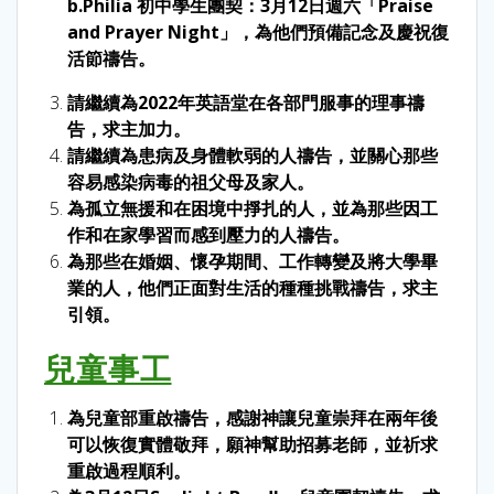
b.
Philia 初中學生團契：3月12日週六「Praise
and Prayer Night」，為他們預備記念及慶祝復
活節禱告。
請繼續為2022年英語堂在各部門服事的理事禱
告，求主加力。
請繼續為患病及身體軟弱的人禱告，並關心那些
容易感染病毒的祖父母及家人。
為孤立無援和在困境中掙扎的人，並為那些因工
作和在家學習而感到壓力的人禱告。
為那些在婚姻、懷孕期間、工作轉變及將大學畢
業的人，他們正面對生活的種種挑戰禱告，求主
引領。
兒童事工
為兒童部重啟禱告，感謝神讓兒童崇拜在兩年後
可以恢復實體敬拜，願神幫助招募老師，並祈求
重啟過程順利。