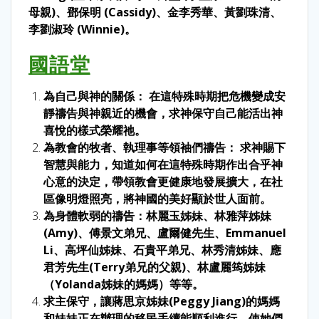
母親)、鄧保明 (Cassidy)、金李秀華、黃劉珠清、
李劉淑玲 (Winnie)。
國語堂
為自己與神的關係： 在這特殊時期把危機變成安
靜禱告與神親近的機會，求神保守自己能活出神
喜悅的樣式榮耀祂。
為教會的牧者、執理事等領袖們禱告： 求神賜下
智慧與能力，知道如何在這特殊時期作出合乎神
心意的決定，帶領教會更健康地發展擴大，在社
區像明燈照亮，將神國的美好顯於世人面前。
為身體軟弱的禱告：林麗玉姊妹、林雅萍姊妹
(Amy)、傅景文弟兄、盧爾健先生、Emmanuel
Li、高坪仙姊妹、石貴平弟兄、林秀清姊妹、應
君芳先生(Terry弟兄的父親)、林盧麗筠姊妹
（Yolanda姊妹的媽媽）等等。
求主保守，讓蔣思京姊妹(Peggy Jiang)的媽媽
和妹妹正在辦理的移民手續能順利進行，使她們