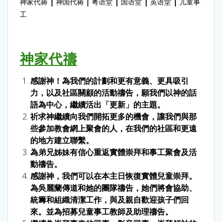
|
｜
|
|
|
神家代祷
神国代祷
粤语堂
国语堂
英语堂
儿童事
工
神家代禱
感謝神！為我們的計劃和更有意義、更具吸引
力，以及社區關顧的活動禱告，願我們以神的話
語為中心，繼續活出「更新」的主題。
祈求神繼續向我們開拓更多的機會，讓我們與那
些參加教會網上聚會的人，在我們的社區和更遠
的地方建立聯繫。
為弟兄姊妹有信心重返實體崇拜和事工聚會及活
動禱告。
感謝神，我們可以在本主日恢復實體兒童崇拜。
為吳麗蘭傳道和她的團隊禱告，她們將會協助、
統籌和組織清潔工作，與及親自歡迎孩子們回
來。並為招募兒童事工教師及助理禱告。