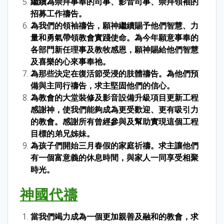
繼續為崇拜事奉的司事、影音司事、崇拜領袖的
招募工作禱告。
為我們的領袖禱告，願神繼續賜予他們智慧、力
量和勇氣帶領教會實踐使命。為今年願意事奉的
各部門新任理事及教牧感恩，願神賜給他們智慧
及喜樂的心來事奉祂。
為那些決定在復活節受浸的肢體禱告。為他們預
備與主同行禱告，求主堅固他們的信心。
為教會的大堂裝修及影音設備升級項目更新工程
感謝神，使我們能夠成為更受歡迎、更有吸引力
的教會。感謝所有曾經參與及幫助實現這個工程
目標的弟兄姊妹。
為孩子們開始三月春假的家庭祈禱。求主讓他們
有一個富意義的休息時間，與家人一同享受相聚
時光。
神國代禱
當我們竭力成為一個更加親善及融和的教會，求