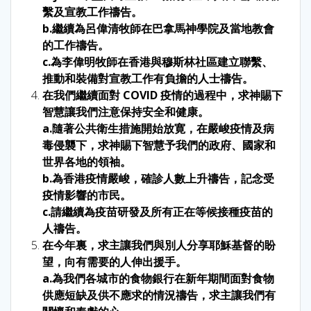
繫及宣教工作禱告。
b.繼續為呂偉清牧師在巴拿馬神學院及當地教會
的工作禱告。
c.為李偉明牧師在香港與穆斯林社區建立聯繫、
推動和裝備對宣教工作有負擔的人士禱告。
在我們繼續面對 COVID 疫情的過程中，求神賜下
智慧讓我們注意保持安全和健康。
a.隨著公共衛生措施開始放寛，在嚴峻疫情及病
毒侵襲下，求神賜下智慧予我們的政府、國家和
世界各地的領袖。
b.為香港疫情嚴峻，確診人數上升禱告，記念受
疫情影響的市民。
c.請繼續為疫苗研發及所有正在等候接種疫苗的
人禱告。
在今年裏，求主讓我們與別人分享耶穌基督的盼
望，向有需要的人伸出援手。
a.為我們各城市的食物銀行在新年期間面對食物
供應短缺及供不應求的情況禱告，求主讓我們有