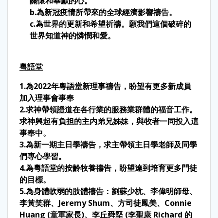
關懷和奉獻的心。
b.為新冠疫情所帶來的全球經濟影響禱告。
c.為世界的更新和希望祈禱。願我們這個破碎的
世界知道神的憐憫和愛。
粵語堂
1.為2022年粵語堂新理事禱告，盼望有更多新成員
加入理事會事奉
2.求神帶領證道在各行業的服務業群體的福音工作。
求神興起有負担的主内弟兄姊妹，與牧者一同投入這
事奉中。
3.為新一期主日學禱告，求主帶領主日學老師及同學
們專心學習。
4.為粵語堂的按齡牧養禱告，盼望達到培育更多門徒
的目標。
5.為身體軟弱的肢體禱告：劉蘇少杭、李偉明師母、
李黃笑群、Jeremy Shum、方司徒鳳美、Connie
Huang (童軍家長)、李丘舜堅 (李聖康 Richard 的