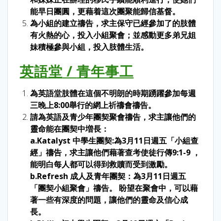
能早日團圓，更藉着這次團聚能歸信基督。
為小組的建立禱告，求主保守已經參加了的肢體
有火熱的心，投入小組聚會；並感動更多弟兄姐
妹積極參與小組，投入肢體生活。
英語堂
/
青年事工
為英語堂肢體在這個不明朗的時期踴躍參加每週
三晚上8:00舉行的網上祈禱會禱告。
請為英語及青少年團契聚會禱告，求主讓他們的
靈命能在團契中増長：
a.Katalyst 中學生團契:為3月11日週五「小組查
經」禱告，求主讓他們藉著查考使徒行傳9:1-9 ，
能明白每人都可以得到救贖而受到激勵。
b.Refresh 成人及青年團契：為3月11日週五
「團契小組聚會」禱告。 盼望在聚會中，可以藉
著一些有深度的問題，讓他們的靈命及信心成
長。