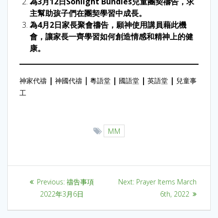
為3月12日Sonlight Bundles兒童團契禱告，求
主幫助孩子們在團契學習中成長。
為4月2日家長聚會禱告，願神使用講員藉此機
會，讓家長一齊學習如何創造情感和精神上的健
康。
|
｜
|
|
|
神家代禱
神國代禱
粵語堂
國語堂
英語堂
兒童事
工
MM
Previous:
禱告事項
Next:
Prayer Items March
2022年3月6日
6th, 2022