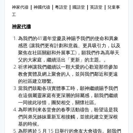
|
｜
|
|
|
神家代禱
神國代禱
粵語堂
國語堂
英語堂
兒童事
工
神家代禱
為我們的41週年堂慶及神賜予我們的使命和異象
感恩 (讓我們更有計劃和意義、更具吸引力，以及
聚焦在社區關顧和外展事工)，願我們作為高舉天
父的大家庭，繼續活出「更新」的主題。。
祈求神讓我們繼續以一顆大愛的心歡迎那些參加
教會實體及網上聚會的人，並與我們鄰近和更遠
的社區建立聯繫。
當我們鼓勵各項實體事工時，願神繼續賜予我們
在這個屬靈家庭有更深層的歸屬感，願我們繼續
一同彼此珍惜，團契相交，關懷社區。
為即將到來各堂會的春季活動禱告，盼望這是我
們與弟兄姊妹重新互相接觸，並彼此建立更深根
基的時候。
為即將於 5 月 15 日舉行的會友大會禱告。願我們