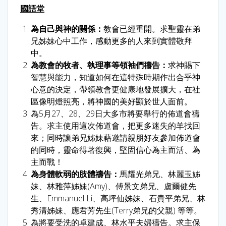
國語堂
為自己與神的關係：
教會已經重開。求聖靈在弟
兄姊妹心中工作，感動更多的人來到實體敬拜
中。
為教會的牧者、執理事等領袖們禱告：
求神賜下
智慧與能力，知道如何在這特殊時期作出合乎神
心意的決定，帶領教會更健康地發展擴大，在社
區像明燈照亮，將神國的美好顯於世人面前。
為5月27、28、29日大多市將要舉行的佈道會禱
告。求主使用這次佈道會，把更多迷失的羊找回
來；同時讓弟兄姊妹藉邀請親朋好友參加佈道會
的同時，靈命得著復興，堅固信心為主而活、為
主而戰！
為身體軟弱的肢體禱告
：
馬耀光弟兄、林麗玉姊
妹、林雅萍姊妹(Amy)、傅景文弟兄、盧爾健先
生、Emmanuel Li、高坪仙姊妹、石貴平弟兄、林
秀清姊妹、應君芳先生(Terry弟兄的父親) 等等。
為將要受洗的卓建成、林水平夫婦禱告。求主保