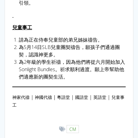
引領。
兒童事工
請為正在侍奉兒童部的弟兄姊妹禱告。
為5月14日SLB兒童團契禱告，願孩子們通過團
契，認識神更多。
為2年級的學生祈禱，因為他們將從六月開始加入
Sonlight Bundles。祈求順利過渡。願上帝幫助他
們適應新的團契生活。
|
｜
|
|
|
神家代禱
神國代禱
粵語堂
國語堂
英語堂
兒童事
工
CM