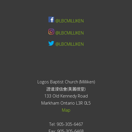
@LBCMILLIKEN
@LBCMILLIKEN
@LBCMILLIKEN
Logos Baptist Church (Milliken)
證道浸信會(美麗徑堂)
133 Old Kennedy Road
Markham Ontario L3R 0L5
Map
Tel: 905-305-6467
Fax: 905-305-6468