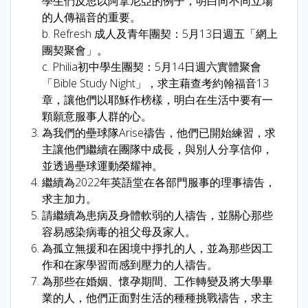
學生們反思以阿拿尼亞的例子，明白向不同立場
的人傳福音的重要。
b. Refresh 成人及青年團契：5月13日週五「網上
團契聚會」。
c. Philia初中學生團契：5月14日週六實體聚會
「Bible Study Night」，求主藉查考約翰福音13
章，讓他們以耶穌作榜樣，明白在生活中要有一
顆願意服事人群的心。
為我們的壘球隊Arise禱告，他們已開始練習，求
主讓他們繼續在團隊中成長，與別人分享信仰，
並透過壘球運動榮耀神。
繼續為2022年英語堂在各部門服事的理事禱告，
求主加力。
請繼續為患病及身體軟弱的人禱告，並關心那些
容易感染病毒的祖父母及家人。
為孤立無援和在困境中掙扎的人，並為那些因工
作和在家學習而感到壓力的人禱告。
為那些在婚姻、懷孕期間、工作轉變及將大學畢
業的人，他們正面對生活的種種挑戰禱告，求主