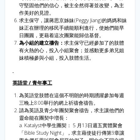
守堅固他們的信心，被主全然得著並改變，為主
作美好的見證。
求主保守，讓蔣思京姊妹(Peggy Jiang)的媽媽和妹
妹正在辦理的移民手續能順利進行，使她們能早
日團圓，更藉着這次團聚能歸信基督。
為小組的建立禱告
：
求主保守已經參加了的肢體
有火熱的心，投入小組聚會；並感動更多弟兄姐
妹積極參與小組，投入肢體生活。
英語堂
/
青年事工
為英語堂肢體在這個不明朗的時期踴躍參加每週
三晚上8:00舉行的網上祈禱會禱告。
請為英語及青少年團契聚會禱告，求主讓他們的
靈命能在團契中増長：
a. Katalyst中學生團契： 5 月13日週五實體聚會
「Bible Study Night」，求主藉使徒行傳第9章讓