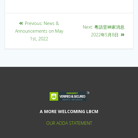
Previous:
News &
Next:
粵語堂神家消息
Announcements on May
2022年5月8日
1st, 2022
A MORE WELCOMING LBCM
OUR AODA STATEMENT