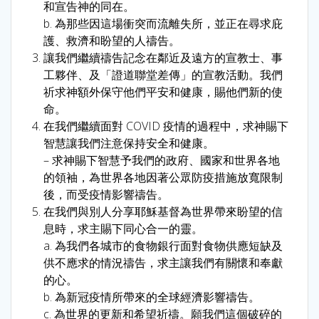
和宣告神的同在。
b. 為那些因這場衝突而流離失所，並正在尋求庇
護、救濟和盼望的人禱告。
讓我們繼續禱告記念在鄰近及遠方的宣教士、事
工夥伴、及「證道聯堂差傳」的宣教活動。我們
祈求神額外保守他們平安和健康，賜他們新的使
命。
在我們繼續面對 COVID 疫情的過程中，求神賜下
智慧讓我們注意保持安全和健康。
– 求神賜下智慧予我們的政府、國家和世界各地
的領袖，為世界各地因著公眾防疫措施放寬限制
後，而受疫情影響禱告。
在我們與別人分享耶穌基督為世界帶來盼望的信
息時，求主賜下同心合一的靈。
a. 為我們各城市的食物銀行面對食物供應短缺及
供不應求的情況禱告，求主讓我們有關懷和奉獻
的心。
b. 為新冠疫情所帶來的全球經濟影響禱告。
c. 為世界的更新和希望祈禱。願我們這個破碎的