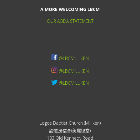
A MORE WELCOMING LBCM
OUR AODA STATEMENT
@LBCMILLIKEN
@LBCMILLIKEN
@LBCMILLIKEN
Logos Baptist Church (Milliken)
證道浸信會(美麗徑堂)
133 Old Kennedy Road