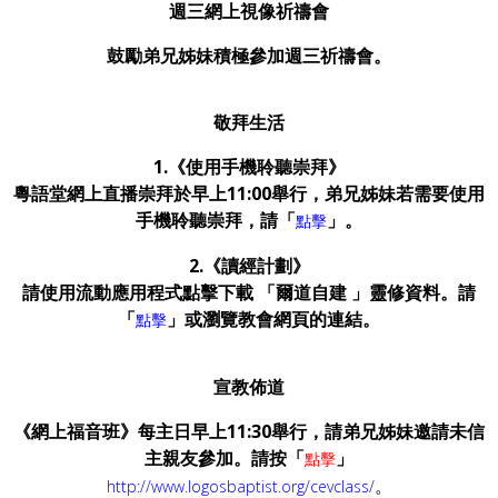
週三網上視像祈禱會
鼓勵弟兄姊妹積極參加週三祈禱會。
敬拜生活
1.《使用手機聆聽崇拜》
粵語堂網上直播崇拜於早上11:00舉行，弟兄姊妹若需要使用
手機聆聽崇拜，請「
」
。
點擊
2.《讀經計劃》
請使用流動應用程式點擊下載 「爾道自建 」靈修資料。請
「
」或瀏覽教會網頁的連結。
點擊
宣教佈道
《網上福音班》每主日早上
11:30
舉行，請弟兄姊妹邀請未信
主親友參加。請按「
」
點擊
。
http://www.logosbaptist.org/cevclass/