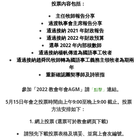
投票內容包括：
主任牧師報告分享
過渡執事會主席報告分享
通過接納 2021 年財政報告
通過接納 2022 年財政預算
選舉 2022 年內部核數師
通過接納楊帆傳道為國語事工牧者
通過接納趙舜民牧師轉為國語事工義務主領牧者為期兩
年
重新確認團契導師及詩班指
參加「2022 教會年會AGM」請
連結。
「點擊」
5
月
15
日年會之投票時間由上午
9:00
至晚上
9:00
截止。投票
方法安排如下：
1.
網上投票
(
選票可於教會網頁下載
)
請預先下載投票表格及填妥、並寫上會友編號。