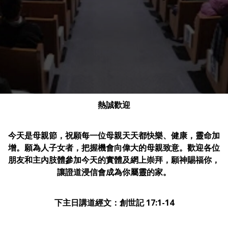
熱誠歡迎
今天是母親節，祝願每一位母親天天都快樂、健康，靈命加
增。願為人子女者，把握機會向偉大的母親致意。歡迎各位
朋友和主內肢體參加今天的實體及網上崇拜，願神賜福你，
讓證道浸信會成為你屬靈的家。
下主日講道經文：創世記 17:1-14