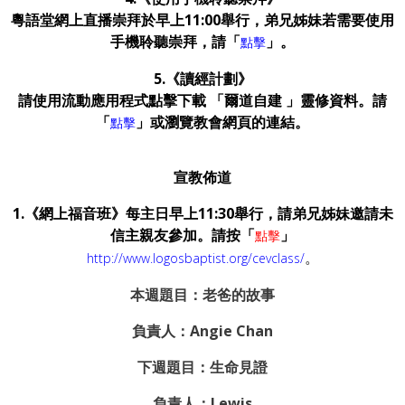
粵語堂網上直播崇拜於早上11:00舉行，弟兄姊妹若需要使用
手機聆聽崇拜，請「
」
。
點擊
5.《讀經計劃》
請使用流動應用程式點擊下載 「爾道自建 」靈修資料。請
「
」或瀏覽教會網頁的連結。
點擊
宣教佈道
1.《網上福音班》每主日早上
11:30
舉行，請弟兄姊妹邀請未
信主親友參加。請按「
」
點擊
。
http://www.logosbaptist.org/cevclass/
本週題目：老爸的故事
負責人：Angie Chan
下週題目：生命見證
負責人：Lewis