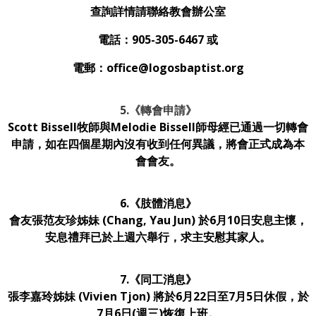
查詢詳情請聯絡教會辦公室
電話：905-305-6467 或
電郵：office@logosbaptist.org
5.
《轉會申請》
Scott Bissell牧師與Melodie Bissell師母經已通過一切轉會
申請，如在四個星期內沒有收到任何異議，將會正式成為本
會會友。
6.《肢體消息》
會友張范友珍姊妹 (Chang, Yau Jun) 於6月10日安息主懷，
安息禮拜已於上週六舉行，求主安慰其家人。
7.《同工消息》
張李嘉玲姊妹 (Vivien Tjon) 將於6月22日至7月5日休假，於
7月6日(週三)恢復上班。