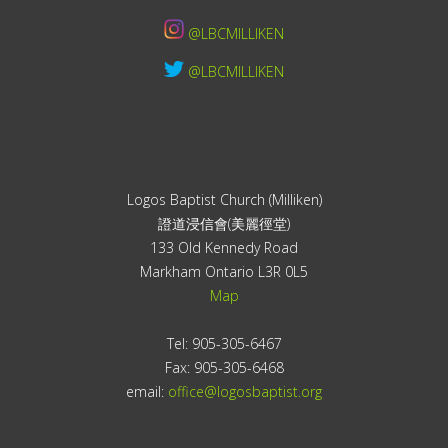
@LBCMILLIKEN
@LBCMILLIKEN
Logos Baptist Church (Milliken)
證道浸信會(美麗徑堂)
133 Old Kennedy Road
Markham Ontario L3R 0L5
Map
Tel: 905-305-6467
Fax: 905-305-6468
email:
office@logosbaptist.org