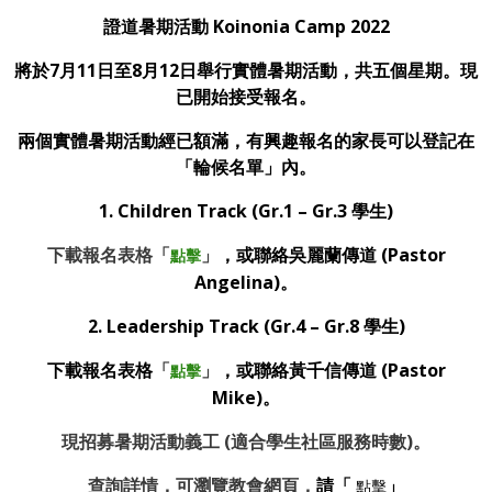
證道暑期活動 Koinonia Camp 2022
將於7月11日至8月12日舉行實體暑期活動，共五個星期。現
已開始接受報名。
兩個實體暑期活動經已額滿，有興趣報名的家長可以登記在
「輪候名單」內。
1.
Children Track
(Gr.1 – Gr.3 學生)
下載報名表格「
」
，或聯絡吳麗蘭傳道 (Pastor
點擊
Angelina)。
2. Leadership Track
(Gr.4 – Gr.8 學生)
下載報名表格
「
」
，或聯絡黃千信傳道 (Pastor
點擊
Mike)。
現招募暑期活動義工
(
適合學生社區服務時數
)
。
查詢詳情，可瀏覽教會網頁，
請「
」
點擊