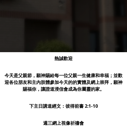
熱誠歡迎
今天是父親節，願神賜給每一位父親一生健康和幸福；並歡
迎各位朋友和主內肢體參加今天的的實體及網上崇拜，願神
賜福你，讓證道浸信會成為你屬靈的家。
下主日講道經文：彼得前書 2:1-10
週三網上視像祈禱會