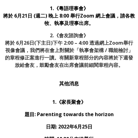
1.《粵語理事會》
將於 6月21日 (週二) 晚上 8:00 舉行Zoom 網上會議，請各教
牧、執事及理事出席。
2
.
《會友諮詢會》
將於
6
月
26
日
(下
主日
)
下午
2:00 – 4:00
透過網上
Zoom
舉行
視像會議，我們將在會上對關於
「執事會架構 / 職能檢討」
的章程修正案進行一讀。有關新章程部分的內容將於下週發
放給會友，鼓勵會友在出席會議前細閱章程內容。
其他消息
1.《家長聚會》
題目: Parenting towards the horizon
日期: 2022年6月25日